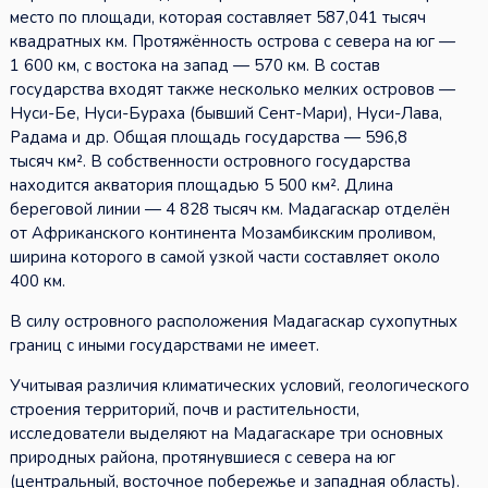
место по площади, которая составляет 587,041 тысяч
квадратных км. Протяжённость острова с севера на юг —
1 600 км, с востока на запад — 570 км. В состав
государства входят также несколько мелких островов —
Нуси-Бе, Нуси-Бураха (бывший Сент-Мари), Нуси-Лава,
Радама и др. Общая площадь государства — 596,8
тысяч км². В собственности островного государства
находится акватория площадью 5 500 км². Длина
береговой линии — 4 828 тысяч км. Мадагаскар отделён
от Африканского континента Мозамбикским проливом,
ширина которого в самой узкой части составляет около
400 км.
В силу островного расположения Мадагаскар сухопутных
границ с иными государствами не имеет.
Учитывая различия климатических условий, геологического
строения территорий, почв и растительности,
исследователи выделяют на Мадагаскаре три основных
природных района, протянувшиеся с севера на юг
(центральный, восточное побережье и западная область).