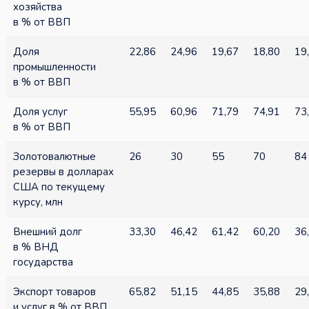
хозяйства
в % от ВВП
Доля
22,86
24,96
19,67
18,80
19
промышленности
в % от ВВП
Доля услуг
55,95
60,96
71,79
74,91
73
в % от ВВП
Золотовалютные
26
30
55
70
84
резервы в долларах
США по текущему
курсу, млн
Внешний долг
33,30
46,42
61,42
60,20
36
в % ВНД
государства
Экспорт товаров
65,82
51,15
44,85
35,88
29
и услуг в % от ВВП