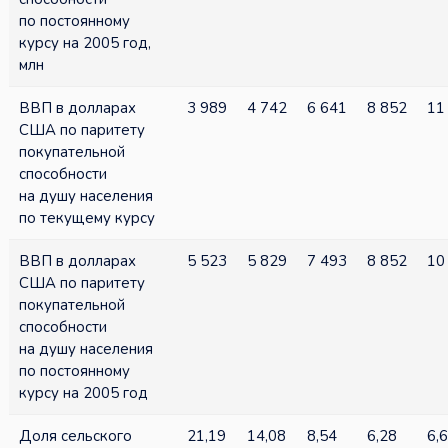
по постоянному
курсу на 2005 год,
млн
ВВП в долларах
3 989
4 742
6 641
8 852
11
США по паритету
покупательной
способности
на душу населения
по текущему курсу
ВВП в долларах
5 523
5 829
7 493
8 852
10
США по паритету
покупательной
способности
на душу населения
по постоянному
курсу на 2005 год
Доля сельского
21,19
14,08
8,54
6,28
6,