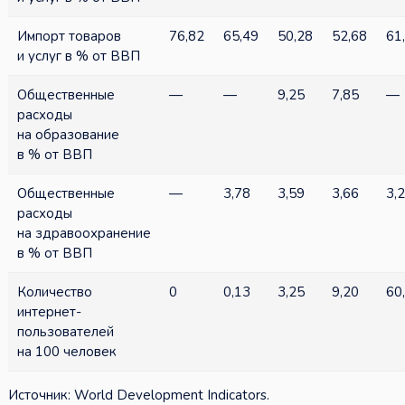
Импорт товаров
76,82
65,49
50,28
52,68
61
и услуг в % от ВВП
Общественные
—
—
9,25
7,85
—
расходы
на образование
в % от ВВП
Общественные
—
3,78
3,59
3,66
3,
расходы
на здравоохранение
в % от ВВП
Количество
0
0,13
3,25
9,20
60
интернет-
пользователей
на 100 человек
Источник: World Development Indicators.