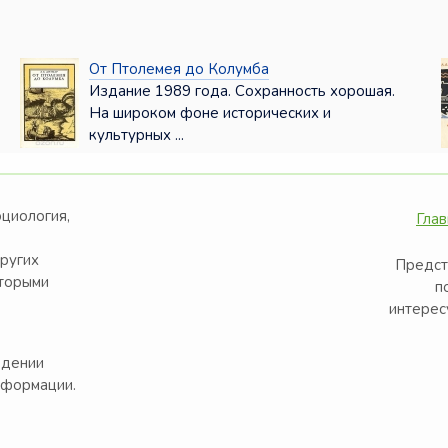
От Птолемея до Колумба
Издание 1989 года. Сохранность хорошая.
На широком фоне исторических и
культурных ...
оциология,
Глав
других
Предст
оторыми
п
интерес
едении
нформации.