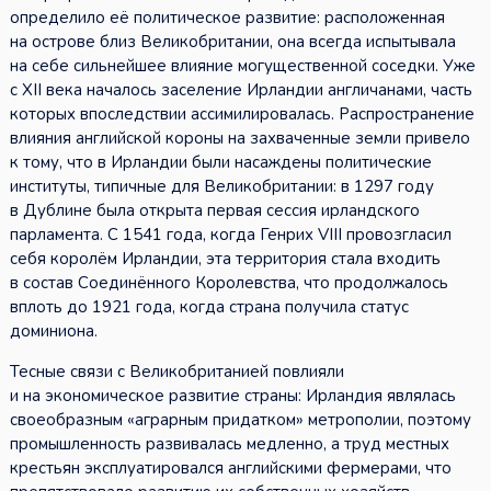
определило её политическое развитие: расположенная
на острове близ Великобритании, она всегда испытывала
на себе сильнейшее влияние могущественной соседки. Уже
с XII века началось заселение Ирландии англичанами, часть
которых впоследствии ассимилировалась. Распространение
влияния английской короны на захваченные земли привело
к тому, что в Ирландии были насаждены политические
институты, типичные для Великобритании: в 1297 году
в Дублине была открыта первая сессия ирландского
парламента. С 1541 года, когда Генрих VIII провозгласил
себя королём Ирландии, эта территория стала входить
в состав Соединённого Королевства, что продолжалось
вплоть до 1921 года, когда страна получила статус
доминиона.
Тесные связи с Великобританией повлияли
и на экономическое развитие страны: Ирландия являлась
своеобразным «аграрным придатком» метрополии, поэтому
промышленность развивалась медленно, а труд местных
крестьян эксплуатировался английскими фермерами, что