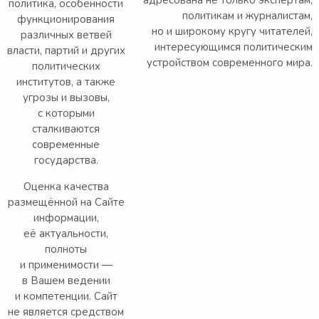
адресована не только экспертам,
политика, особенности
политикам и журналистам,
функционирования
но и широкому кругу читателей,
различных ветвей
интересующимся политическим
власти, партий и других
устройством современного мира.
политических
институтов, а также
угрозы и вызовы,
с которыми
сталкиваются
современные
государства.
Оценка качества
размещённой на Сайте
информации,
её актуальности,
полноты
и применимости —
в Вашем ведении
и компетенции. Сайт
не является средством