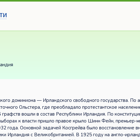
ти
ландия
ского доминиона — Ирландского свободного государства. По а
точного Ольстера, где преобладало протестантское населени
26 графств вошли в состав Республики Ирландия. По конституц
выборах к власти пришло правое крыло Шинн Фейн, премьер-м
1932 года. Основной задачей Косгрейва было восстановление в
ики Ирландия с Великобританией. В 1925 году на англо-ирлан