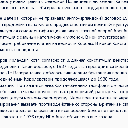
оводу новых границ с Северной Ирландией и включения катол
асилось взять на себя ирландскую часть государственного до
 Валера, который не признавал англо-ирландский договор 19
 и продолжил начатую его предшественником политику культу
культурная самоидентификация являлась главной опорой борьб
титуция с сильным католическим уклоном. В ней отсутствовали
числе требование клятвы на верность королю. В новой консти
жность президента.
ов Ирландия, хотя, согласно ст. 3, данная конституция действ
динения. Таким образом, с 1937 года стал проводиться жёстк
тво Де Валера также добилось ликвидации британских военно
Соединённым Королевством, продолжавшаяся до 1938 года.
лизацию. Под защитой высоких таможенных тарифов и с участи
во большого числа промышленных предприятий, расширена эне
оряющемуся мелкому фермерству. Меры правительства по укр
лирования вызвали противодействие со стороны Британии и св
 любые проявления фашизма и ксенофобии более не приветств
. Наконец, в 1936 году ИРА была объявлена вне закона.