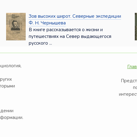
Зов высоких широт. Северные экспедиции
Ф. Н. Чернышева
В книге рассказывается о жизни и
путешествиях на Север выдающегося
русского ...
оциология,
Глав
других
Предст
оторыми
п
интерес
едении
нформации.