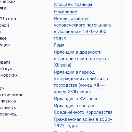
ических
площадь, границы
лга.
Население
Индекс развития
21 года.
человеческого потенциала
рной
в Ирландии в 1975–2000
ы
годах
 все
туции
Язык
Ирландия в древности
и Средние века (до конца
овала
XII века)
ий курс
Ирландия в период
-морских
утверждения английского
господства (конец XII —
ем
конец XVII веков)
ргетическая
Ирландия в XVII веке
еплению
Ирландия в составе
язанных
Соединённого Королевства
овались,
Гражданская война в 1922–
1923 годах