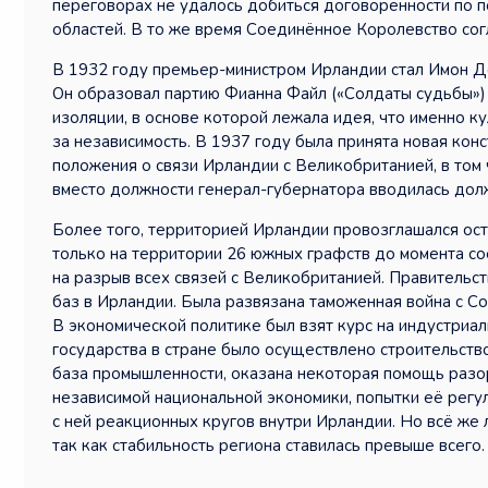
переговорах не удалось добиться договорённости по п
областей. В то же время Соединённое Королевство согл
В 1932 году премьер-министром Ирландии стал Имон Де
Он образовал партию Фианна Файл («Солдаты судьбы»)
изоляции, в основе которой лежала идея, что именно 
за независимость. В 1937 году была принята новая конс
положения о связи Ирландии с Великобританией, в том 
вместо должности генерал-губернатора вводилась дол
Более того, территорией Ирландии провозглашался остр
только на территории 26 южных графств до момента сое
на разрыв всех связей с Великобританией. Правительс
баз в Ирландии. Была развязана таможенная война с 
В экономической политике был взят курс на индустриа
государства в стране было осуществлено строительст
база промышленности, оказана некоторая помощь раз
независимой национальной экономики, попытки её регу
с ней реакционных кругов внутри Ирландии. Но всё же
так как стабильность региона ставилась превыше всего