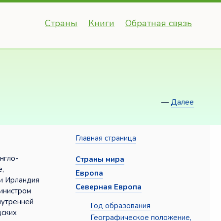
Страны
Книги
Обратная связь
—
Далее
Главная страница
нгло-
Страны мира
е,
Европа
ии Ирландия
Северная Европа
инистром
нутренней
Год образования
дских
Географическое положение,