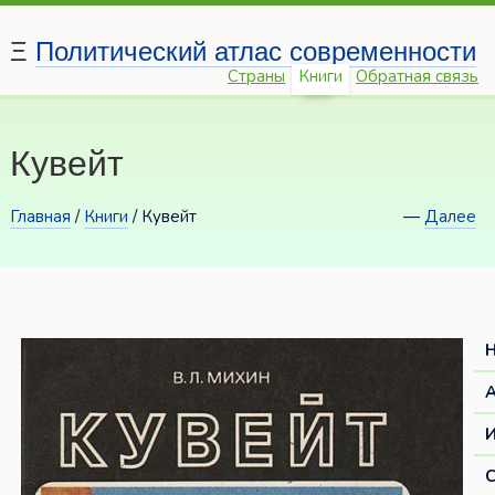
Ξ
Политический атлас современности
Страны
Книги
Обратная связь
Кувейт
Главная
/
Книги
/ Кувейт
—
Далее
И