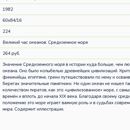
1982
60x84/16
224
Великий час океанов. Средиземное море
264 руб.
Значение Средиземного моря в истории куда больше, чем л
океана. Оно было колыбелью древнейших цивилизаций. Крит
финикийцы, египтяне, греки путешествовали по нему и осваив
берегах значительные памятники. Ни один океан не кишел та
количеством пиратов, как это «цивилизованное» море, с сам
времён и вплоть до начала XIX века. Благодаря своему сре
положению это море играет важную роль и в судьбах соврем
мира. Содержит иллюстрации.