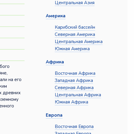
Центральная Азия
Америка
Карибский бассейн
Северная Америка
Центральная Америка
Южная Америка
Африка
юбого
яне,
Восточная Африка
али на его
Западная Африка
ким
Северная Африка
ых древних
Центральная Африка
диземному
Южная Африка
енного
Европа
Восточная Европа
Западная Европа