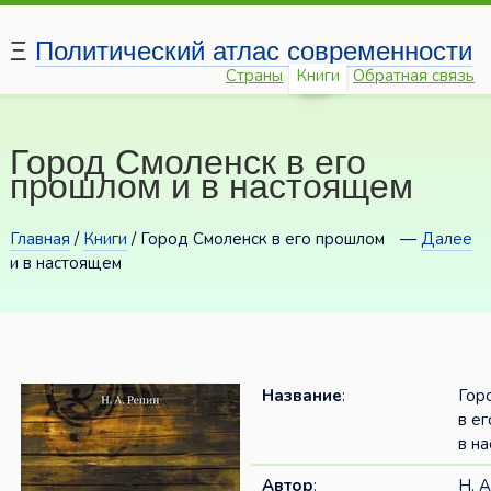
Ξ
Политический атлас современности
Страны
Книги
Обратная связь
Город Смоленск в его
прошлом и в настоящем
Главная
/
Книги
/ Город Смоленск в его прошлом
—
Далее
и в настоящем
Название
:
Гор
в е
в н
Автор
:
Н. А