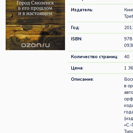
Издатель
:
Кни
Тре
Год
:
201
ISBN
:
978
093
Количество страниц
:
40
Цена
:
1 36
Описание
:
Вос
в о
авт
орф
изд
год
(из
«С.-
Тип