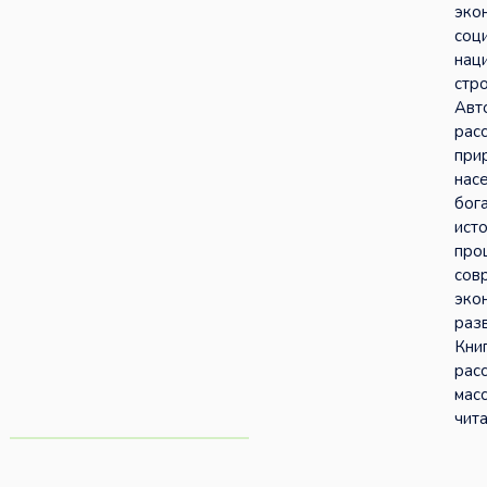
эко
соц
нац
стро
Авт
рас
при
насе
бог
ист
про
сов
эко
раз
Кни
рас
мас
чита