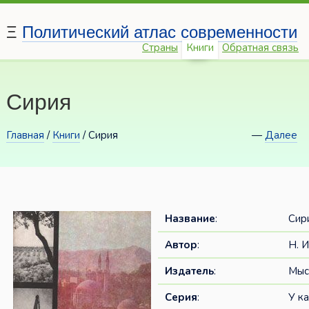
Ξ
Политический атлас современности
Страны
Книги
Обратная связь
Сирия
Главная
/
Книги
/ Сирия
—
Далее
Название
:
Сир
Автор
:
Н. 
Издатель
:
Мыс
Серия
:
У к