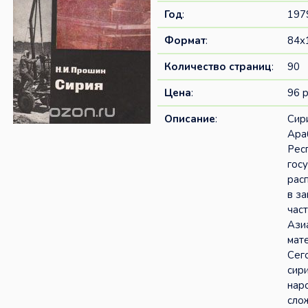
Год
:
197
Формат
:
84x
Количество страниц
:
90
Цена
:
96 р
Описание
:
Сир
Ара
Рес
гос
рас
в з
час
Ази
мат
Сег
сир
нар
сло