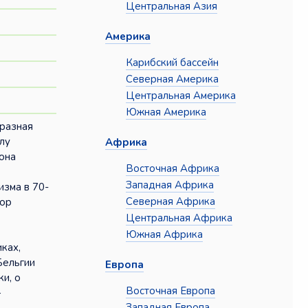
Центральная Азия
Америка
Карибский бассейн
Северная Америка
Центральная Америка
Южная Америка
бразная
лу
Африка
она
Восточная Африка
Западная Африка
изма в 70-
Северная Африка
тор
Центральная Африка
Южная Африка
ках,
Бельгии
Европа
и, о
Восточная Европа
—
Западная Европа