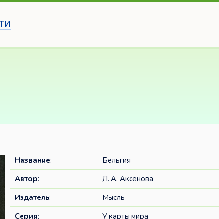
ти
Название
:
Бельгия
Автор
:
Л. А. Аксенова
Издатель
:
Мысль
Серия
:
У карты мира