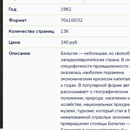
Год
:
1982
Формат
:
70x100/32
Количество страниц
:
136
Цена
:
240 руб.
Описание
:
Бельгия — небольшая, но своео
западноевропейская страна. В си
специфичности промышленности 
оказалась наиболее поражена
экономическим кризисом капитал
х годах. В популярной форме ав
рассказывает о географическом
положении, природе, населении и
хозяйстве, национальных праздни
музеях, туризме, который стал в 
немаловажной отраслью экономик
превращении столицы Бельгии 