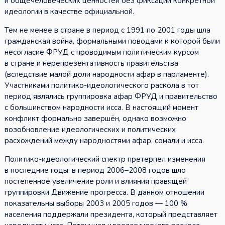
и общечеловеческих ценностей без фиксации конкретной
идеологии в качестве официальной.
Тем не менее в стране в период с 1991 по 2001 годы шла
гражданская война, формальными поводами к которой были
несогласие ФРУД с проводимым политическим курсом
в стране и нерепрезентативность правительства
(вследствие малой доли народности афар в парламенте).
Участниками политико-идеологического раскола в тот
период являлись группировка афар ФРУД и правительство
с большинством народности исса. В настоящий момент
конфликт формально завершён, однако возможно
возобновление идеологических и политических
расхождений между народностями афар, сомали и исса.
Политико-идеологический спектр претерпел изменения
в последние годы: в период 2006–2008 годов шло
постепенное увеличение роли и влияния правящей
группировки Движение прогресса. В данном отношении
показательны выборы 2003 и 2005 годов — 100 %
населения поддержали президента, который представляет