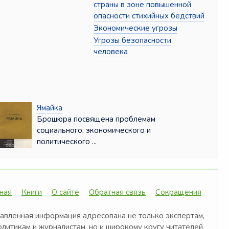
страны в зоне повышенной
опасности стихийных бедствий
Экономические угрозы
Угрозы безопасности
человека
Ямайка
Брошюра посвящена проблемам
социального, экономического и
политического ...
ная
Книги
О сайте
Обратная связь
Сокращения
авленная информация адресована не только экспертам,
олитикам и журналистам, но и широкому кругу читателей,