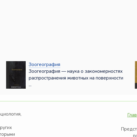
Зоогеография
Зоогеография — наука о закономерностях
распространения животных на поверхности
...
оциология,
Глав
других
Предст
оторыми
п