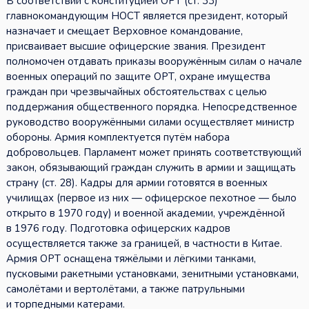
В соответствии с конституцией ОРТ (ст. 33)
главнокомандующим НОСТ является президент, который
назначает и смещает Верховное командование,
присваивает высшие офицерские звания. Президент
полномочен отдавать приказы вооружённым силам о начале
военных операций по защите ОРТ, охране имущества
граждан при чрезвычайных обстоятельствах с целью
поддержания общественного порядка. Непосредственное
руководство вооружёнными силами осуществляет министр
обороны. Армия комплектуется путём набора
добровольцев. Парламент может принять соответствующий
закон, обязывающий граждан служить в армии и защищать
страну (ст. 28). Кадры для армии готовятся в военных
училищах (первое из них — офицерское пехотное — было
открыто в 1970 году) и военной академии, учреждённой
в 1976 году. Подготовка офицерских кадров
осуществляется также за границей, в частности в Китае.
Армия ОРТ оснащена тяжёлыми и лёгкими танками,
пусковыми ракетными установками, зенитными установками,
самолётами и вертолётами, а также патрульными
и торпедными катерами.