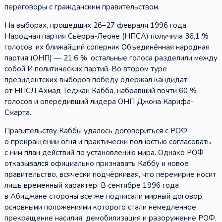
переговоры с гражданским правительством.
На выборах, прошедших 26–27 февраля 1996 года,
Народная партия Сьерра-Леоне (НПСА) получила 36,1 %
голосов, их ближайший соперник Объединённая народная
партия (ОНП) — 21,6 %, остальные голоса разделили между
собой И политических партий. Во втором туре
президентских выборов победу одержал кандидат
от НПСЛ Ахмад Теджан Кабба, набравший почти 60 %
голосов и опередивший лидера ОНП Джона Карифа-
Смарта.
Правительству Каббы удалось договориться с РОФ
о прекращении огня и практически полностью согласовать
с ним план действий по установлению мира. Однако РОФ
отказывался официально признавать Каббу и новое
правительство, всячески подчёркивая, что перемирие носит
лишь временный характер. В сентябре 1996 года
в Абиджане стороны все же подписали мирный договор,
основными положениями которого стали немедленное
прекращение насилия, демобилизация и разоружение РОФ,