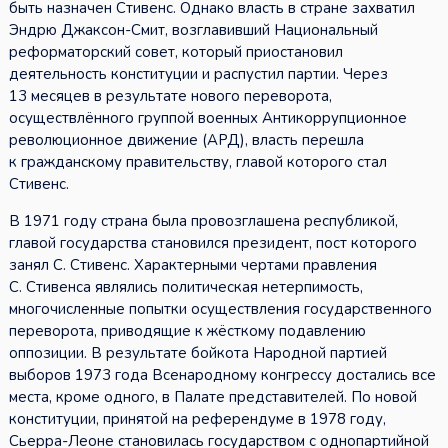
быть назначен Стивенс. Однако власть в стране захватил
Эндрю Джаксон-Смит, возглавивший Национальный
реформаторский совет, который приостановил
деятельность конституции и распустил партии. Через
13 месяцев в результате нового переворота,
осуществлённого группой военных Антикоррупционное
революционное движение (АРД), власть перешла
к гражданскому правительству, главой которого стал
Стивенс.
В 1971 году страна была провозглашена республикой,
главой государства становился президент, пост которого
занял С. Стивенс. Характерными чертами правления
С. Стивенса являлись политическая нетерпимость,
многочисленные попытки осуществления государственного
переворота, приводящие к жёсткому подавлению
оппозиции. В результате бойкота Народной партией
выборов 1973 года Всенародному конгрессу достались все
места, кроме одного, в Палате представителей. По новой
конституции, принятой на референдуме в 1978 году,
Сьерра-Леоне становилась государством с однопартийной