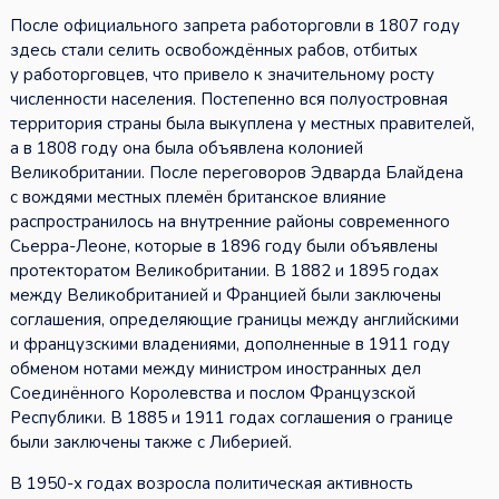
После официального запрета работорговли в 1807 году
здесь стали селить освобождённых рабов, отбитых
у работорговцев, что привело к значительному росту
численности населения. Постепенно вся полуостровная
территория страны была выкуплена у местных правителей,
а в 1808 году она была объявлена колонией
Великобритании. После переговоров Эдварда Блайдена
с вождями местных племён британское влияние
распространилось на внутренние районы современного
Сьерра-Леоне, которые в 1896 году были объявлены
протекторатом Великобритании. В 1882 и 1895 годах
между Великобританией и Францией были заключены
соглашения, определяющие границы между английскими
и французскими владениями, дополненные в 1911 году
обменом нотами между министром иностранных дел
Соединённого Королевства и послом Французской
Республики. В 1885 и 1911 годах соглашения о границе
были заключены также с Либерией.
В 1950-х годах возросла политическая активность