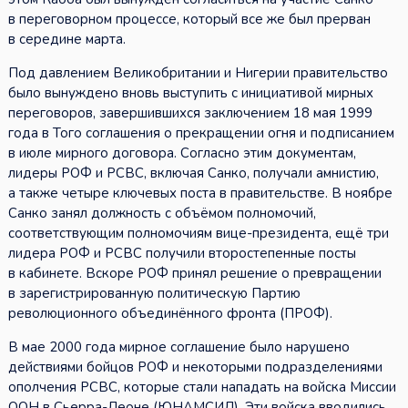
в переговорном процессе, который все же был прерван
в середине марта.
Под давлением Великобритании и Нигерии правительство
было вынуждено вновь выступить с инициативой мирных
переговоров, завершившихся заключением 18 мая 1999
года в Того соглашения о прекращении огня и подписанием
в июле мирного договора. Согласно этим документам,
лидеры РОФ и РСВС, включая Санко, получали амнистию,
а также четыре ключевых поста в правительстве. В ноябре
Санко занял должность с объёмом полномочий,
соответствующим полномочиям вице-президента, ещё три
лидера РОФ и РСВС получили второстепенные посты
в кабинете. Вскоре РОФ принял решение о превращении
в зарегистрированную политическую Партию
революционного объединённого фронта (ПРОФ).
В мае 2000 года мирное соглашение было нарушено
действиями бойцов РОФ и некоторыми подразделениями
ополчения РСВС, которые стали нападать на войска Миссии
ООН в Сьерра-Леоне (ЮНАМСИЛ). Эти войска вводились