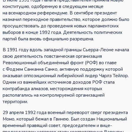
В июле 1991 года Палата представителей приняла новую
конституцию, одобренную в следующем месяце
на всенародном референдуме. В сентябре президент
назначил переходное правительство, которое должно было
просуществовать до проведения новых парламентских
выборов в конце 1992 года. Деятельность политических
партий была вновь официально разрешена.
В 1991 году вдоль западной границы Сьерра-Леоне начала
свою деятельность повстанческая организация
Революционный объединённый фронт (РОФ) во главе
с Фодэем Санканна Санко, активную поддержку которой
оказывал оппозиционный либерийский лидер Чарлз Тейлор.
Одним из важнейших источников доходов РОФ стала
контрабанда алмазов, месторождения которых
располагались на контролируемой организацией
территории.
29 апреля 1992 года военный переворот сверг президента
Момо, который бежал в Гвинею. Был создан Национальный
временный правящий совет, председателем и вице-