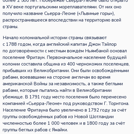
более 2 500 лет. Побережье Сьерра-Леоне было открыто
в XV веке португальскими мореплавателями. От них оно
получило название Сьерра-Леоне («Львиные горы»),
распространившееся впоследствии на территорию всей
страны.
Начало колониальной истории страны связывают
с 1788 годом, когда английский капитан Джон Тэйлор
по договорённости с местным вождём Ньямбаной основал
поселение Фритаун. Первоначальное население будущей
колонии составила община из 400 чернокожих поселенцев,
прибывших из Великобритании. Они были освобождёнными
рабами, воевавшими на стороне англичан во время
американской Войны за независимость, а также беглыми
рабами, которые пытались найти в Великобритании
убежище. В 1791 году место поселения было перенесено
компанией «Сьерра-Леоне» под руководством Г. Торнтона.
Население Фритауна было увеличено в 1792 году за счёт
группы освобождённых рабов из Новой Шотландии
численностью более 1 000 человек и в 1800 году за счёт
группы беглых рабов с Ямайки.