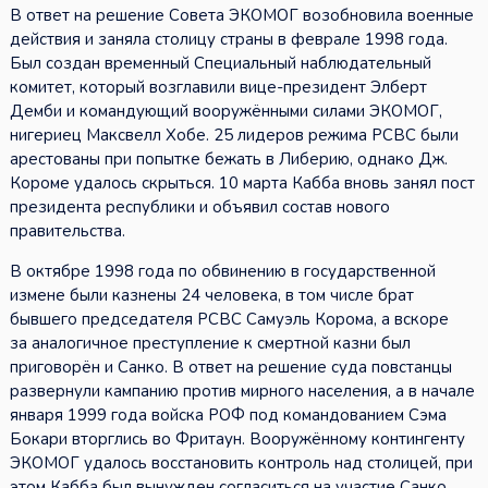
В ответ на решение Совета ЭКОМОГ возобновила военные
действия и заняла столицу страны в феврале 1998 года.
Был создан временный Специальный наблюдательный
комитет, который возглавили вице-президент Элберт
Демби и командующий вооружёнными силами ЭКОМОГ,
нигериец Максвелл Хобе. 25 лидеров режима РСВС были
арестованы при попытке бежать в Либерию, однако Дж.
Короме удалось скрыться. 10 марта Кабба вновь занял пост
президента республики и объявил состав нового
правительства.
В октябре 1998 года по обвинению в государственной
измене были казнены 24 человека, в том числе брат
бывшего председателя РСВС Самуэль Корома, а вскоре
за аналогичное преступление к смертной казни был
приговорён и Санко. В ответ на решение суда повстанцы
развернули кампанию против мирного населения, а в начале
января 1999 года войска РОФ под командованием Сэма
Бокари вторглись во Фритаун. Вооружённому контингенту
ЭКОМОГ удалось восстановить контроль над столицей, при
этом Кабба был вынужден согласиться на участие Санко