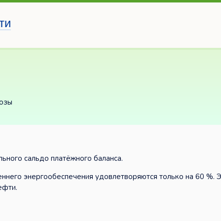
ти
розы
льного сальдо платёжного баланса.
еннего энергообеспечения удовлетворяются только на 60 %. 
ефти.