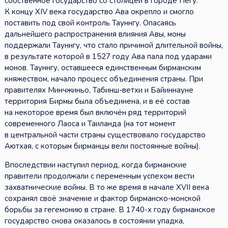
собственное государство со столицей в городе Пегу.
К концу XIV века государство Ава окрепло и смогло
поставить под свой контроль Тауннгу. Опасаясь
дальнейшего распространения влияния Авы, моны
поддержали Тауннгу, что стало причиной длительной войны,
в результате которой в 1527 году Ава пала под ударами
монов. Тауннгу, оставшееся единственным бирманским
княжеством, начало процесс объединения страны. При
правителях Минчжиньо, Табинш-ветхи и Байиннауне
территория Бирмы была объединена, и в её состав
на некоторое время был включён ряд территорий
современного Лаоса и Таиланда (на тот момент
в центральной части страны существовало государство
Аютхая, с которым бирманцы вели постоянные войны).
Впоследствии наступил период, когда бирманские
правители продолжали с переменным успехом вести
захватнические войны. В то же время в начале XVII века
сохранял своё значение и фактор бирманско-монской
борьбы за гегемонию в стране. В 1740-х году бирманское
государство снова оказалось в состоянии упадка,