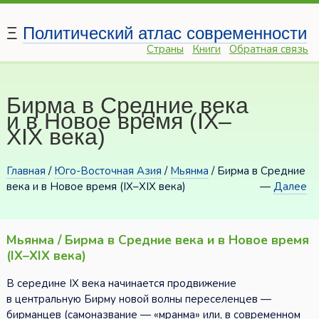
Ξ
Политический атлас современности
Страны
Книги
Обратная связь
Бирма в Средние века
и в Новое время (IX–
XIX века)
Главная
/
Юго-Восточная Азия
/
Мьянма
/ Бирма в Средние
века и в Новое время (IX–XIX века)
—
Далее
Мьянма / Бирма в Средние века и в Новое время
(IX–XIX века)
В середине IX века начинается продвижение
в центральную Бирму новой волны переселенцев —
бирманцев (самоназвание — «мранма» или, в современном