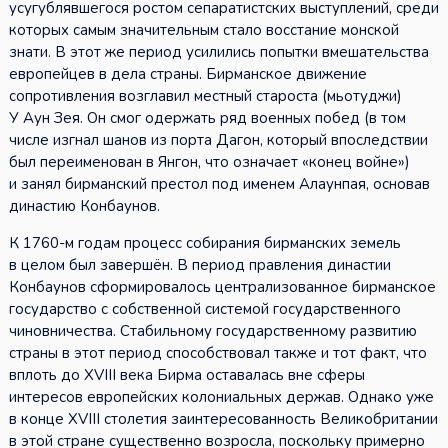
усугублявшегося ростом сепаратистских выступлений, среди
которых самым значительным стало восстание монской
знати. В этот же период усилились попытки вмешательства
европейцев в дела страны. Бирманское движение
сопротивления возглавил местный староста (мьотуджи)
У Аун Зея. Он смог одержать ряд военных побед (в том
числе изгнал шанов из порта Дагон, который впоследствии
был переименован в Янгон, что означает «конец войне»)
и занял бирманский престол под именем Алаунпая, основав
династию Конбаунов.
К 1760-м годам процесс собирания бирманских земель
в целом был завершён. В период правления династии
Конбаунов сформировалось централизованное бирманское
государство с собственной системой государственного
чиновничества. Стабильному государственному развитию
страны в этот период способствовал также и тот факт, что
вплоть до XVIII века Бирма оставалась вне сферы
интересов европейских колониальных держав. Однако уже
в конце XVIII столетия заинтересованность Великобритании
в этой стране существенно возросла, поскольку примерно