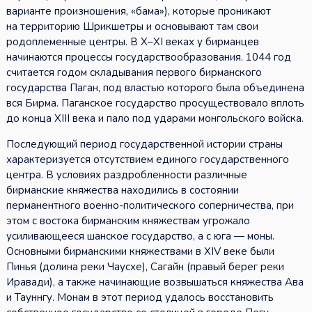
варианте произношения, «бама»), которые проникают
на территорию Шрикшетры и основывают там свои
родоплеменные центры. В X–XI веках у бирманцев
начинаются процессы государствообразования. 1044 год
считается годом складывания первого бирманского
государства Паган, под властью которого была объединена
вся Бирма. Паганское государство просуществовало вплоть
до конца XIII века и пало под ударами монгольского войска.
Последующий период государственной истории страны
характеризуется отсутствием единого государственного
центра. В условиях раздробленности различные
бирманские княжества находились в состоянии
перманентного военно-политического соперничества, при
этом с востока бирманским княжествам угрожало
усиливающееся шанское государство, а с юга — моны.
Основными бирманскими княжествами в XIV веке были
Пинья (долина реки Чаусхе), Сагайн (правый берег реки
Иравади), а также начинающие возвышаться княжества Ава
и Тауннгу. Монам в этот период удалось восстановить