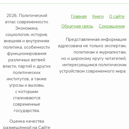
2026. Политический
Главная
Книги
О сайте
атлас современности.
Обратная связь
Сокращения
Экономика,
социология, история,
Представленная информация
внешняя и внутренняя
адресована не только экспертам,
политика, особенности
политикам и журналистам,
функционирования
но и широкому кругу читателей,
различных ветвей
интересующимся политическим
власти, партий и других
устройством современного мира.
политических
институтов, а также
угрозы и вызовы,
с которыми
сталкиваются
современные
государства.
Оценка качества
размещённой на Сайте