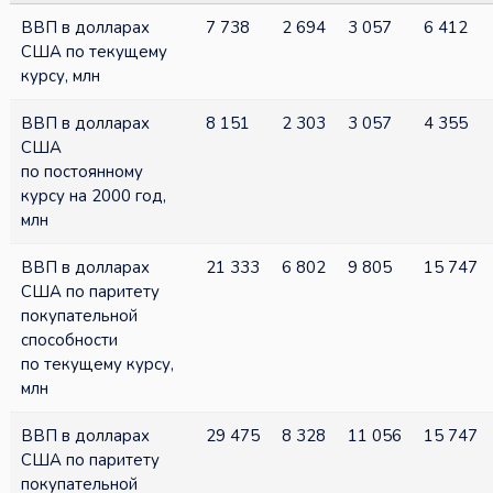
ВВП в долларах
7 738
2 694
3 057
6 412
США по текущему
курсу, млн
ВВП в долларах
8 151
2 303
3 057
4 355
США
по постоянному
курсу на 2000 год,
млн
ВВП в долларах
21 333
6 802
9 805
15 747
США по паритету
покупательной
способности
по текущему курсу,
млн
ВВП в долларах
29 475
8 328
11 056
15 747
США по паритету
покупательной