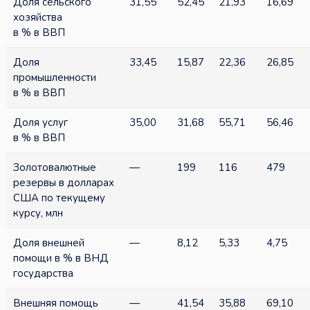
Доля сельского
31,55
52,45
21,93
16,69
хозяйства
в % в ВВП
Доля
33,45
15,87
22,36
26,85
промышленности
в % в ВВП
Доля услуг
35,00
31,68
55,71
56,46
в % в ВВП
Золотовалютные
—
199
116
479
резервы в долларах
США по текущему
курсу, млн
Доля внешней
—
8,12
5,33
4,75
помощи в % в ВНД
государства
Внешняя помощь
—
41,54
35,88
69,10