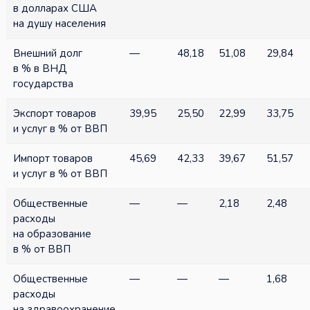
в долларах США
на душу населения
Внешний долг
—
48,18
51,08
29,84
в % в ВНД
государства
Экспорт товаров
39,95
25,50
22,99
33,75
и услуг в % от ВВП
Импорт товаров
45,69
42,33
39,67
51,57
и услуг в % от ВВП
Общественные
—
—
2,18
2,48
расходы
на образование
в % от ВВП
Общественные
—
—
—
1,68
расходы
на здравоохранение