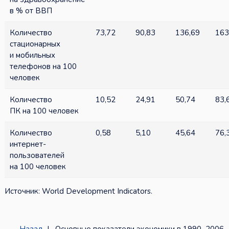
в % от ВВП
Количество
73,72
90,83
136,69
163
стационарных
и мобильных
телефонов на 100
человек
Количество
10,52
24,91
50,74
83,
ПК на 100 человек
Количество
0,58
5,10
45,64
76,
интернет-
пользователей
на 100 человек
Источник: World Development Indicators.