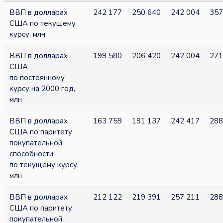
ВВП в долларах
242 177
250 640
242 004
357
США по текущему
курсу, млн
ВВП в долларах
199 580
206 420
242 004
271
США
по постоянному
курсу на 2000 год,
млн
ВВП в долларах
163 759
191 137
242 417
288
США по паритету
покупательной
способности
по текущему курсу,
млн
ВВП в долларах
212 122
219 391
257 211
288
США по паритету
покупательной