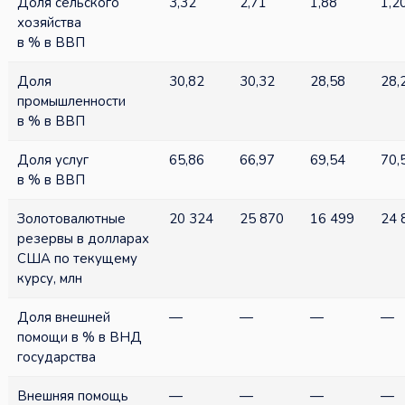
Доля сельского
3,32
2,71
1,88
1,2
хозяйства
в % в ВВП
Доля
30,82
30,32
28,58
28,
промышленности
в % в ВВП
Доля услуг
65,86
66,97
69,54
70,
в % в ВВП
Золотовалютные
20 324
25 870
16 499
24 
резервы в долларах
США по текущему
курсу, млн
Доля внешней
—
—
—
—
помощи в % в ВНД
государства
Внешняя помощь
—
—
—
—