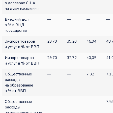
в долларах США
на душу населения
Внешний долг
—
—
—
—
в % в ВНД
государства
Экспорт товаров
29,79
39,20
45,94
48,
и услуг в % от ВВП
Импорт товаров
29,70
32,72
40,05
41,
и услуг в % от ВВП
Общественные
—
—
7,32
7,1
расходы
на образование
в % от ВВП
Общественные
—
—
—
7,5
расходы
на здравоохранение