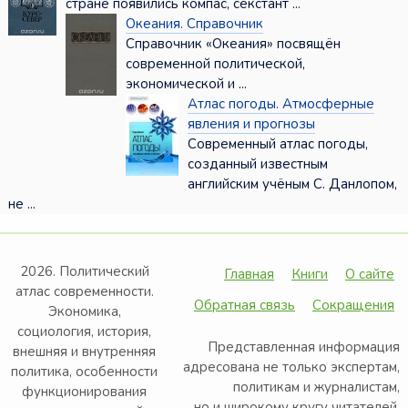
стране появились компас, секстант ...
Океания. Справочник
Справочник «Океания» посвящён
современной политической,
экономической и ...
Атлас погоды. Атмосферные
явления и прогнозы
Современный атлас погоды,
созданный известным
английским учёным С. Данлопом,
не ...
2026. Политический
Главная
Книги
О сайте
атлас современности.
Обратная связь
Сокращения
Экономика,
социология, история,
Представленная информация
внешняя и внутренняя
адресована не только экспертам,
политика, особенности
политикам и журналистам,
функционирования
но и широкому кругу читателей,