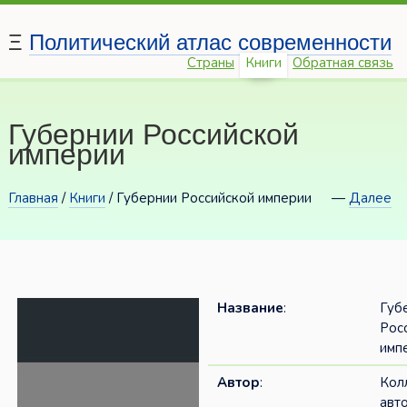
Ξ
Политический атлас современности
Страны
Книги
Обратная связь
Губернии Российской
империи
Главная
/
Книги
/ Губернии Российской империи
—
Далее
Название
:
Губ
Рос
имп
Автор
:
Кол
авт