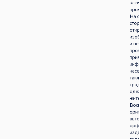
клю
про
На 
сто
отк
изо
и пе
про
при
инф
насе
так
тра
оде
жит
Вос
ори
авт
орф
изд