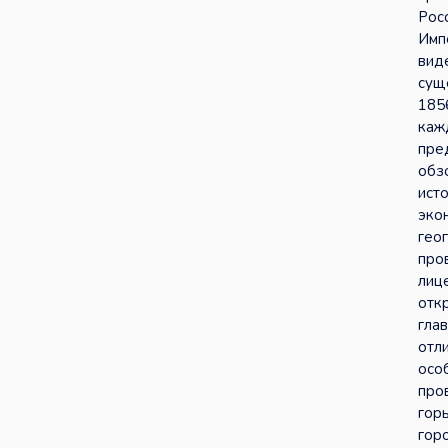
Рос
Имп
виде
сущ
185
каж
пре
обз
исто
эко
гео
про
лиц
отк
гла
отл
осо
пров
гор
гор