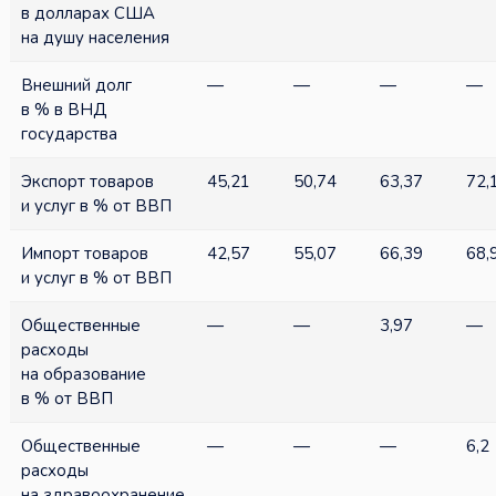
в долларах США
на душу населения
Внешний долг
—
—
—
—
в % в ВНД
государства
Экспорт товаров
45,21
50,74
63,37
72,
и услуг в % от ВВП
Импорт товаров
42,57
55,07
66,39
68,
и услуг в % от ВВП
Общественные
—
—
3,97
—
расходы
на образование
в % от ВВП
Общественные
—
—
—
6,2
расходы
на здравоохранение