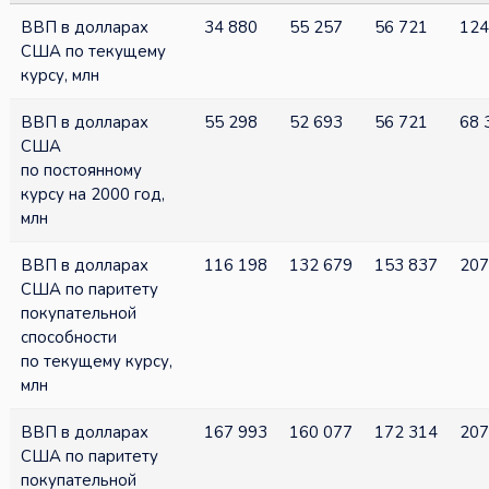
ВВП в долларах
34 880
55 257
56 721
124
США по текущему
курсу, млн
ВВП в долларах
55 298
52 693
56 721
68 
США
по постоянному
курсу на 2000 год,
млн
ВВП в долларах
116 198
132 679
153 837
207
США по паритету
покупательной
способности
по текущему курсу,
млн
ВВП в долларах
167 993
160 077
172 314
207
США по паритету
покупательной