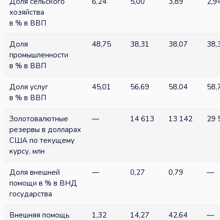
Доля сельского
6,24
5,00
3,89
2,9
хозяйства
в % в ВВП
Доля
48,75
38,31
38,07
38,
промышленности
в % в ВВП
Доля услуг
45,01
56,69
58,04
58,
в % в ВВП
Золотовалютные
—
14 613
13 142
29 
резервы в долларах
США по текущему
курсу, млн
Доля внешней
—
0,27
0,79
—
помощи в % в ВНД
государства
Внешняя помощь
1,32
14,27
42,64
—