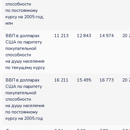
способности
по постоянному
курсу на 2005 год,
млн
ВВП в долларах
11 213
12 843
14 974
20 
США по паритету
покупательной
способности
на душу населения
по текущему курсу
ВВП в долларах
16 211
15 495
16 773
20 
США по паритету
покупательной
способности
на душу населения
по постоянному
курсу на 2005 год