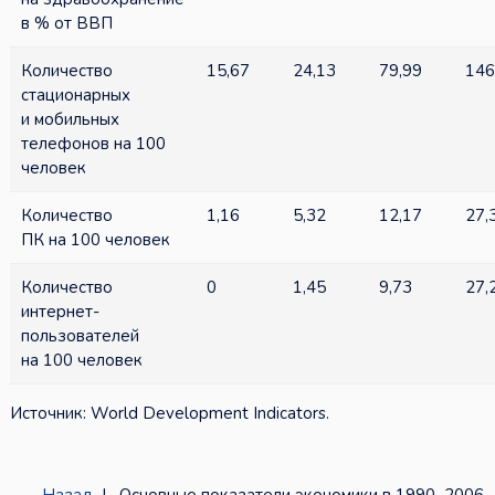
в % от ВВП
Количество
15,67
24,13
79,99
146
стационарных
и мобильных
телефонов на 100
человек
Количество
1,16
5,32
12,17
27,
ПК на 100 человек
Количество
0
1,45
9,73
27,
интернет-
пользователей
на 100 человек
Источник: World Development Indicators.