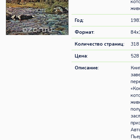
кот
жив
Год
:
198
Формат
:
84x
Количество страниц
:
318
Цена
:
528 
Описание
:
Кни
зав
пер
«Ко
кот
жив
пол
зас
при
Авт
Пье