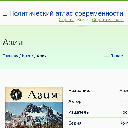
Ξ
Политический атлас современности
Страны
Книги
Обратная связь
Азия
Главная
/
Книги
/ Азия
—
Далее
Название
:
Ази
Автор
:
П. 
Издатель
:
Про
Серия
:
Кон