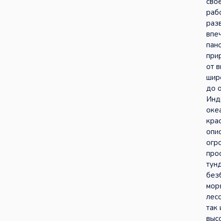
сво
раб
раз
впе
пан
при
от 
шир
до 
Инд
оке
кра
опи
огр
про
тун
без
мор
лес
так 
выс