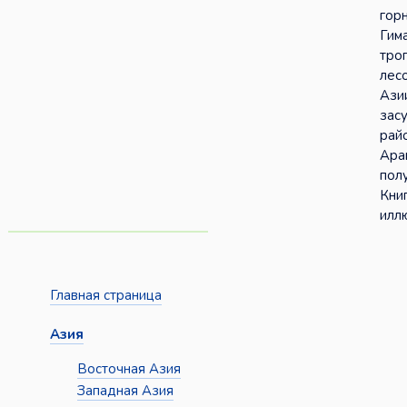
гор
Гим
тро
лес
Ази
зас
рай
Ара
пол
Кни
илл
Главная страница
Азия
Восточная Азия
Западная Азия