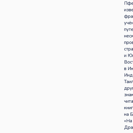
Пфе
изв
фра
учё
пут
нес
про
стр
и Ю
Вос
в Ин
Инд
Таи
дру
зна
чит
кни
на 
«На
Дра