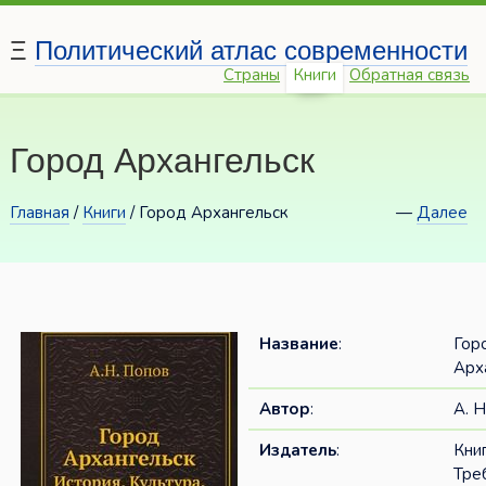
Ξ
Политический атлас современности
Страны
Книги
Обратная связь
Город Архангельск
Главная
/
Книги
/ Город Архангельск
—
Далее
Название
:
Гор
Арх
Автор
:
А. Н
Издатель
:
Кни
Тре