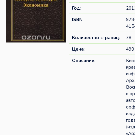
Год
:
201
ISBN
:
978
415
Количество страниц
:
78
Цена
:
490 
Описание
:
Кни
кра
инф
Арх
Вос
в о
авт
орф
изд
год
(из
«Ар