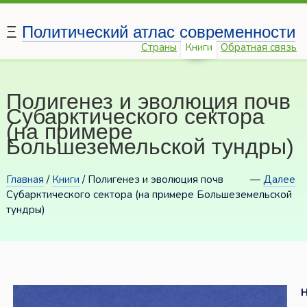
Ξ
Политический атлас современности
Страны
Книги
Обратная связь
Полигенез и эволюция почв
Субарктического сектора
(на примере
Большеземельской тундры)
Главная
/
Книги
/ Полигенез и эволюция почв
—
Далее
Субарктического сектора (на примере Большеземельской
тундры)