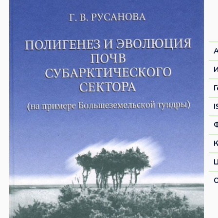
И
Г
I
К