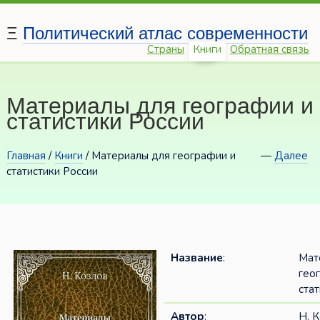
Ξ
Политический атлас современности
Страны
Книги
Обратная связь
Материалы для географии и
статистики России
Главная
/
Книги
/ Материалы для географии и
—
Далее
статистики России
Название
:
Мат
гео
ста
Автор
:
Н. 