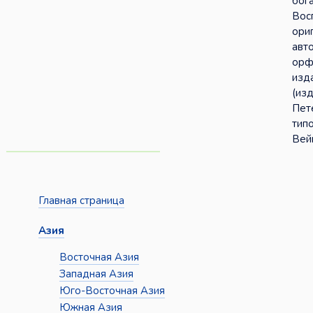
бога
Вос
ори
авт
орф
изд
(изд
Пет
тип
Вей
Главная страница
Азия
Восточная Азия
Западная Азия
Юго-Восточная Азия
Южная Азия