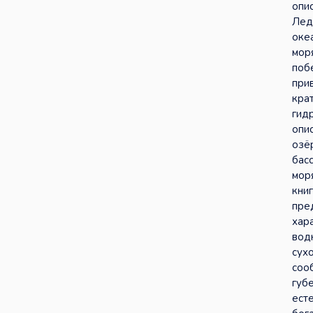
опи
Лед
оке
мор
поб
при
кра
гид
опи
озё
бас
мор
кни
пре
хар
вод
сух
соо
губ
ест