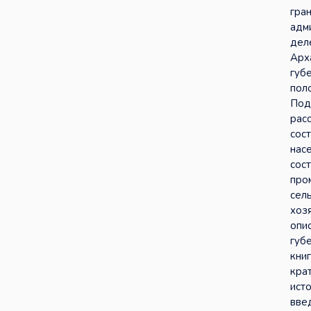
гра
адм
дел
Арх
губ
пол
Под
рас
сост
нас
сос
про
сел
хозя
опи
губ
кни
кра
ист
вве