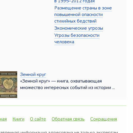
в 1995–2012 годах
Размещение страны в зоне
повышенной опасности
стихийных бедствий
Экономические угрозы
Угрозы безопасности
человека
Земной круг
«Земной круг» — книга, охватывающая
множество интересных событий из истории ...
ная
Книги
О сайте
Обратная связь
Сокращения
авленная информация адресована не только экспертам,