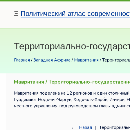
Ξ
Политический атлас современнос
Территориально-государс
Главная
/
Западная Африка
/
Мавритания
/ Территориал
Мавритания / Территориально-государственн
Мавритания поделена на 12 регионов и один столичный
Гуидимака, Нодх-эч-Чаргуи, Ходх-эль-Харби, Инчири, Н
местного управления, под руководством главы админис
←
Назад
| Территориальн