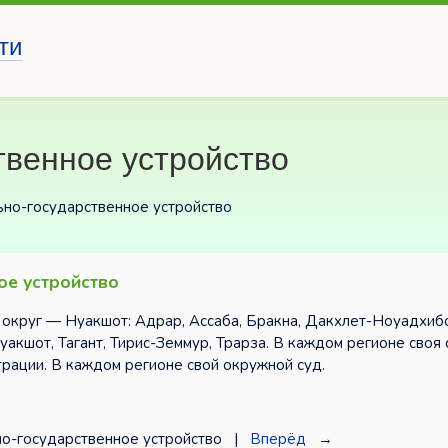
ти
твенное устройство
ьно-государственное устройство
ое устройство
 округ — Нуакшот: Адрар, Ассаба, Бракна, Дакхлет-Ноуадхибоу
уакшот, Тагант, Тирис-Земмур, Трарза. В каждом регионе своя 
трации. В каждом регионе свой окружной суд.
о-государственное устройство |
Вперёд
→