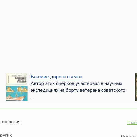
Близкие дороги океана
Автор этих очерков участвовал в научных
экспедициях на борту ветерана советского
...
оциология,
Глав
других
Предст