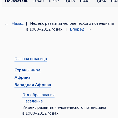
Показатель
0,340
0,357
0,418
0,441
0,454
0,4
←
Назад
| Индекс развития человеческого потенциала
в 1980–2012 годах |
Вперёд
→
Главная страница
Страны мира
Африка
Западная Африка
Год образования
Население
Индекс развития человеческого потенциала
в 1980–2012 годах