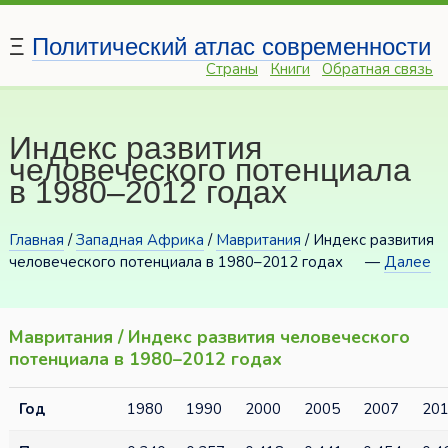
Ξ
Политический атлас современности
Страны
Книги
Обратная связь
Индекс развития
человеческого потенциала
в 1980–2012 годах
Главная
/
Западная Африка
/
Мавритания
/ Индекс развития
человеческого потенциала в 1980–2012 годах
—
Далее
Мавритания / Индекс развития человеческого
потенциала в 1980–2012 годах
Год
1980
1990
2000
2005
2007
20