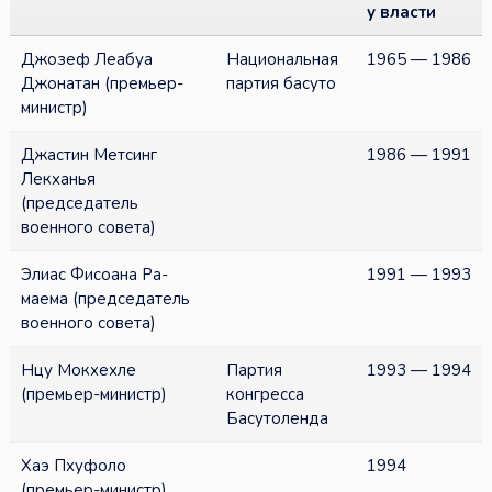
у власти
Джозеф Леабуа
Национальная
1965 — 1986
Джонатан (премьер-
партия басуто
министр)
Джастин Метсинг
1986 — 1991
Лекханья
(председатель
военного совета)
Элиас Фисоана Ра-
1991 — 1993
маема (председатель
военного совета)
Нцу Мокхехле
Партия
1993 — 1994
(премьер-министр)
конгресса
Басутоленда
Хаэ Пхуфоло
1994
(премьер-министр)