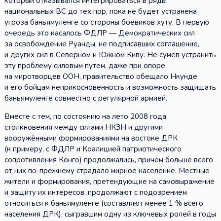
который отказывался интегрироваться в ряды
национальных ВС до тех пор, пока не будет устранена
угроза баньямуленге со стороны боевиков хуту. В первую
очередь это касалось ФДЛР — Демократических сил
за освобождение Руанды, не подписавших соглашение,
и других сил в Северном и Южном Киву. Не сумев устранить
эту проблему силовым путем, даже при опоре
на миротворцев ООН, правительство обещало Нкунде
и его бойцам неприкосновенность и возможность защищать
баньямуленге совместно с регулярной армией.
Вместе с тем, по состоянию на лето 2008 года,
столкновения между силами НКЗН и другими
вооружёнными формированиями на востоке ДРК
(к примеру, с ФДЛР и Коалицией патриотического
сопротивления Конго) продолжались, причём больше всего
от них по-прежнему страдало мирное население. Местные
жители и формирования, претендующие на самовыражение
и защиту их интересов, продолжают с подозрением
относиться к баньямуленге (составляют менее 1 % всего
населения ДРК), сыгравшим одну из ключевых ролей в годы