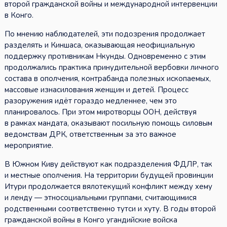
второй гражданской войны и международной интервенции
в Конго.
По мнению наблюдателей, эти подозрения продолжает
разделять и Киншаса, оказывающая неофициальную
поддержку противникам Нкунды. Одновременно с этим
продолжались практика принудительной вербовки личного
состава в ополчения, контрабанда полезных ископаемых,
массовые изнасилования женщин и детей. Процесс
разоружения идёт гораздо медленнее, чем это
планировалось. При этом миротворцы ООН, действуя
в рамках мандата, оказывают посильную помощь силовым
ведомствам ДРК, ответственным за это важное
мероприятие.
В Южном Киву действуют как подразделения ФДЛР, так
и местные ополчения. На территории будущей провинции
Итури продолжается вялотекущий конфликт между хему
и ленду — этносоциальными группами, считающимися
родственными соответственно тутси и хуту. В годы второй
гражданской войны в Конго угандийские войска