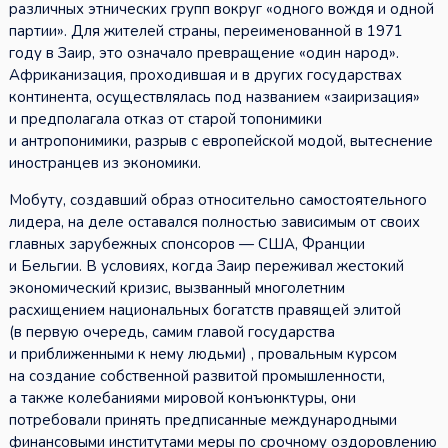
различных этнических групп вокруг «одного вождя и одной
партии». Для жителей страны, переименованной в 1971
году в Заир, это означало превращение «один народ».
Африканизация, проходившая и в других государствах
континента, осуществлялась под названием «заиризация»
и предполагала отказ от старой топонимики
и антропонимики, разрыв с европейской модой, вытеснение
иностранцев из экономики.
Мобуту, создавший образ относительно самостоятельного
лидера, на деле оставался полностью зависимым от своих
главных зарубежных спонсоров — США, Франции
и Бельгии. В условиях, когда Заир переживал жестокий
экономический кризис, вызванный многолетним
расхищением национальных богатств правящей элитой
(в первую очередь, самим главой государства
и приближенными к нему людьми) , провальным курсом
на создание собственной развитой промышленности,
а также колебаниями мировой конъюнктуры, они
потребовали принять предписанные международными
финансовыми институтами меры по срочному оздоровлению