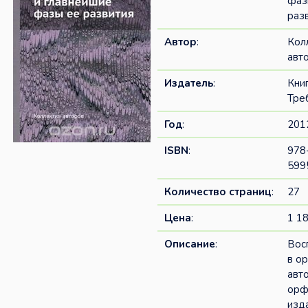
фаз
раз
Автор
:
Кол
авт
Издатель
:
Кни
Тре
Год
:
201
ISBN
:
978
599
Количество страниц
:
27
Цена
:
1 18
Описание
:
Вос
в о
авт
орф
изд