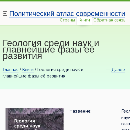
Ξ
Политический атлас современности
Страны
Книги
Обратная связь
Геология среди наук и
главнейшие фазы её
развития
Главная
/
Книги
/ Геология среди наук и
—
Далее
главнейшие фазы её развития
Название
:
Гео
наук
гла