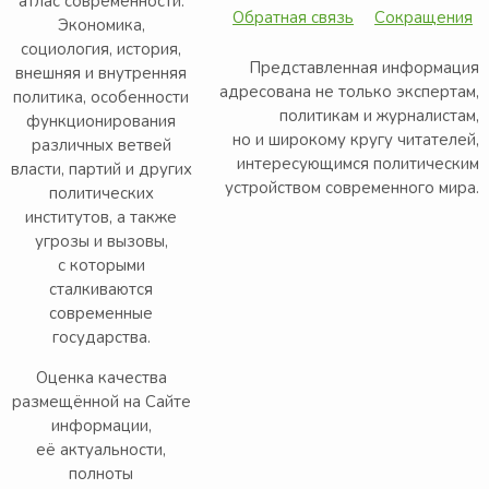
атлас современности.
Обратная связь
Сокращения
Экономика,
социология, история,
Представленная информация
внешняя и внутренняя
адресована не только экспертам,
политика, особенности
политикам и журналистам,
функционирования
но и широкому кругу читателей,
различных ветвей
интересующимся политическим
власти, партий и других
устройством современного мира.
политических
институтов, а также
угрозы и вызовы,
с которыми
сталкиваются
современные
государства.
Оценка качества
размещённой на Сайте
информации,
её актуальности,
полноты