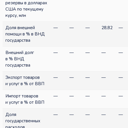
резервы в долларах
США по текущему
курсу, млн
Доля внешней
—
—
—
28,82
—
помощи в % в ВНД
государства
Внешний долг
—
—
—
—
—
в % ВНД
государства
Экспорт товаров
—
—
—
—
—
и услуг в % от ВВП
Импорт товаров
—
—
—
—
—
и услуг в % от ВВП
Доля
—
—
—
—
—
государственных
расходов