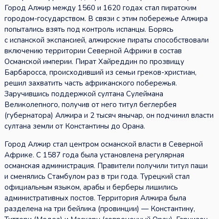
Город Алжир между 1560 и 1620 годах стал пиратским
городом-государством. В связи с этим побережье Алжира
попытались взять под контроль испанцы. Борясь
с испанской экспансией, алжирские пираты способствовали
включению территории Северной Африки в состав
Османской империи. Пират Хайреддин по прозвищу
Барбаросса, происходивший из семьи греков-христиан,
решил захватить часть африканского побережья.
Заручившись поддержкой султана Сулеймана
Великолепного, получив от него титул беглербея
(губернатора) Алжира и 2 тысяч янычар, он подчинил власти
султана земли от Константины до Орана.
Город Алжир стал центром османской власти в Северной
Африке. С 1587 года была установлена регулярная
османская администрация. Правители получили титул паши
и сменялись Стамбулом раз в три года. Турецкий стал
официальным языком, арабы и берберы лишились
административных постов. Территория Алжира была
разделена на три бейлика (провинции) — Константину,