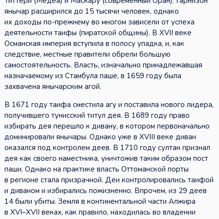
Титтери (Медеа) и Маскару (современный Оран). Гарнизон
янычар расширился до 15 тысячи человек, однако
их доходы по-прежнему во многом зависели от успеха
деятельности таифы (пиратской общины). В XVII веке
Османская империя вступила в полосу упадка, и, как
следствие, местные правители обрели большую
самостоятельность. Власть, изначально принадлежавшая
назначаемому из Стамбула паше, в 1659 году была
захвачена янычарским агой.
В 1671 году таифа сместила агу и поставила нового лидера,
получившего тунисский титул дея. В 1689 году право
избирать дея перешло к дивану, в котором первоначально
доминировали янычары. Однако уже в XVIII веке диван
оказался под контролем деев. В 1710 году султан признал
дея как своего наместника, уничтожив таким образом пост
паши. Однако на практике власть Оттоманской порты
в регионе стала призрачной. Деи контролировались таифой
и диваном и избирались пожизненно. Впрочем, из 29 деев
14 были убиты. Земля в континентальной части Алжира
в XVI–XVII веках, как правило, находилась во владении