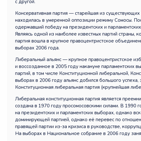
с другой.
Консервативная партия — старейшая из существующих в
находилась в умеренной оппозиции режиму Сомосы. По
одержавший победу на президентских и парламентских
Являясь одной из наиболее известных партий страны, к
партия вошла в крупное правоцентристское объединени
выборах 2006 года.
Либеральный альянс — крупное правоцентристское изб
и воссозданное в 2005 году накануне парламентских в
партий, в том числе Конституционной либеральной, Кон
выборах в 2006 году альянс добился большого успеха, з
Конституционная либеральная партия (крупнейшая либе
Либеральная конституционная партия является преемни
создана в 1970 году просомосовскими силами. В 1990
на президентских и парламентских выборах, однако вс
доминирующей партией, однако её перевес по отношени
правящей партии из-за кризиса в руководстве, корруп
На выборах в Национальное собрание в 2006 году заня