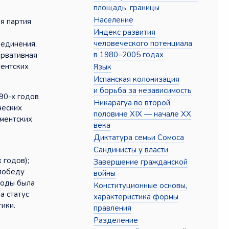
площадь, границы
Население
я партия
Индекс развития
,
человеческого потенциала
ъединения.
в 1980–2005 годах
ервативная
ментских
Язык
Испанская колонизация
и борьба за независимость
90-х годов
Никарагуа во второй
ческих
половине XIX — начале XX
аментских
века
Диктатура семьи Сомоса
Сандинисты у власти
 годов);
Завершение гражданской
 победу
войны
годы была
Конституционные основы,
а статус
характеристика формы
ики.
правления
Разделение