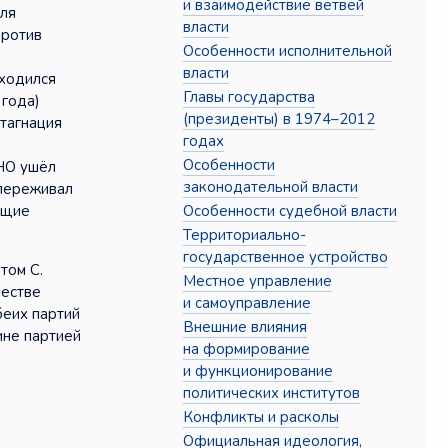
и взаимодействие ветвей
ля
власти
против
Особенности исполнительной
власти
аходился
Главы государства
 года)
(президенты) в 1974–2012
стагнация
годах
Особенности
ФНО ушёл
законодательной власти
 переживал
Особенности судебной власти
ющие
Территориально-
государственное устройство
том С.
Местное управление
честве
и самоуправление
беих партий
Внешние влияния
ине партией
на формирование
и функционирование
политических институтов
Конфликты и расколы
Официальная идеология,