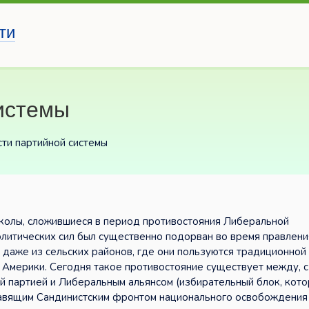
ти
истемы
ти партийной системы
сколы, сложившиеся в период противостояния Либеральной
олитических сил был существенно подорван во время правлени
 даже из сельских районов, где они пользуются традиционной
 Америки. Сегодня такое противостояние существует между, с
й партией и Либеральным альянсом (избирательный блок, кот
равящим Сандинистским фронтом национального освобождени