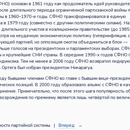
НО) основан в 1961 году как продолжатель идей руководите
После длительного периода ограниченной партизанской войны 
бы в 1960–1970-е годы. СФНО трансформировался в единую
а в 1979 году (совместно с другими политическими силами). Н
е длительного участия в коалиционном правительстве (до 1985
мотря на неудачную экономическую политику (гиперинфляция, 
рующей партией, но оппозиция смогла объединиться в блок —
льше голосов на президентских и парламентских выборах. С
ы и крупнейшие СМИ страны. В середине 1990-х годов СФНО
андинизма. Тем не менее в 2006 году СФНО возвратил лидиру
ь Ортега был избран президентом Никарагуа.
оду бывшими членами СФНО во главе с бывшим вице-президен
ческих позиций. В 2000 году образовало альянс с СФНО в ка
динение. Примечательно, что после этого шага популярность о
 возрождения по-прежнему является лишь четвёртой по велич
ости партийной системы |
Вперёд
→