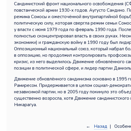
Сандинистский фронт национального освобождения (СФ
повстанческой армии 1930-х годов. Аугусто Сандино. 
режима Сомосы и ожесточённой внутрипартийной борь
политическую силу, которая свергла режим семьи Сомос
у власти с июня 1979 года по февраль 1990 года. Посл
полностью сконцентрировал власть в своих руках. Нес
экономики) и гражданскую войну в 1990 году был лиди
Оппозиционный национальный союз, который набрал бо
в оппозицию, но продолжил контролировать профсоюз
кризис, из него выделилось Движение обновлённого с
позиции в политической сфере, и лидер партии Даниэл
Движение обновлённого сандинизма основано в 1995 г
Рамиресом. Придерживается в целом социал-демократи
независимой партии, но в 2005 году покинуло это объе
существенно возросла, хотя Движение сандинистского
Никарагуа.
←
Назад
| Особенн