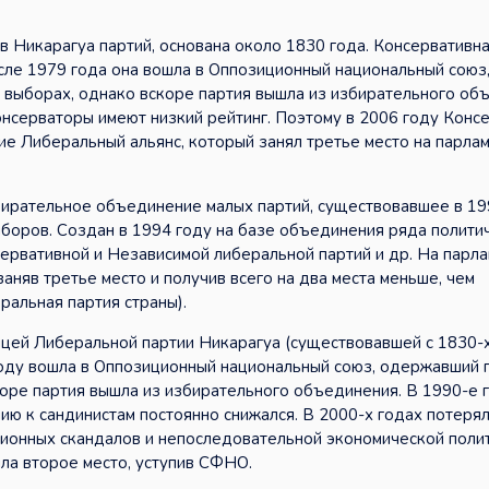
 Никарагуа партий, основана около 1830 года. Консервативна
сле 1979 года она вошла в Оппозиционный национальный союз
 выборах, однако вскоре партия вышла из избирательного об
онсерваторы имеют низкий рейтинг. Поэтому в 2006 году Конс
е Либеральный альянс, который занял третье место на парла
ирательное объединение малых партий, существовавшее в 19
ыборов. Создан в 1994 году на базе объединения ряда полити
сервативной и Независимой либеральной партий и др. На парл
аняв третье место и получив всего на два места меньше, чем
ральная партия страны).
цей Либеральной партии Никарагуа (существовавшей с 1830-х
 году вошла в Оппозиционный национальный союз, одержавший
коре партия вышла из избирательного объединения. В 1990-е 
ю к сандинистам постоянно снижался. В 2000-х годах потерял
ционных скандалов и непоследовательной экономической полит
ла второе место, уступив СФНО.