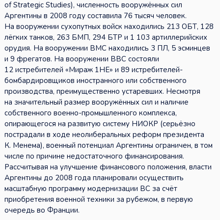
of Strategic Studies), численность вооружённых сил
Аргентины в 2008 году составила 76 тысяч человек.
На вооружении сухопутных войск находились 213 ОБТ, 128
лёгких танков, 263 БМП, 294 БТР и 1 103 артиллерийских
орудия. На вооружении ВМС находились 3 ПЛ, 5 эсминцев
и 9 фрегатов. На вооружении ВВС состояли
12 истребителей «Мираж 1НЕ» и 89 истребителей-
бомбардировщиков иностранного или собственного
производства, преимущественно устаревших. Несмотря
на значительный размер вооружённых сил и наличие
собственного военно-промышленного комплекса,
опирающегося на развитую систему НИОКР (серьёзно
пострадали в ходе неолиберальных реформ президента
К. Менема), военный потенциал Аргентины ограничен, в том
числе по причине недостаточного финансирования.
Рассчитывая на улучшение финансового положения, власти
Аргентины до 2008 года планировали осуществить
масштабную программу модернизации ВС за счёт
приобретения военной техники за рубежом, в первую
очередь во Франции.