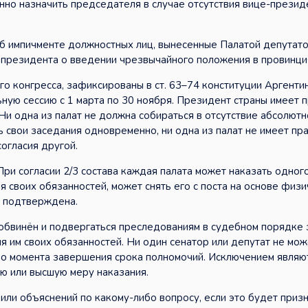
нно назначить председателя в случае отсутствия вице-презид
б импичменте должностных лиц, вынесенные Палатой депутато
президента о введении чрезвычайного положения в провинция
о конгресса, зафиксированы в ст. 63–74 конституции Аргенти
ную сессию с 1 марта по 30 ноября. Президент страны имеет 
Ни одна из палат не должна собираться в отсутствие абсолютн
 свои заседания одновременно, ни одна из палат не имеет пр
огласия другой.
и согласии 2/3 состава каждая палата может наказать одного
 своих обязанностей, может снять его с поста на основе физи
т подтверждена.
обвинён и подвергаться преследованиям в судебном порядке 
ия им своих обязанностей. Ни один сенатор или депутат не мож
 до момента завершения срока полномочий. Исключением являю
ю или высшую меру наказания.
или объяснений по какому-либо вопросу, если это будет приз