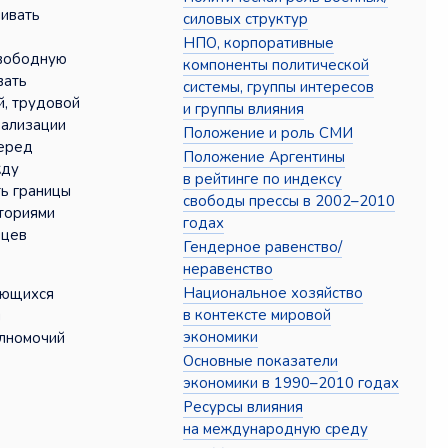
ливать
силовых структур
НПО, корпоративные
свободную
компоненты политической
вать
системы, группы интересов
й, трудовой
и группы влияния
рализации
Положение и роль СМИ
перед
Положение Аргентины
жду
в рейтинге по индексу
ть границы
свободы прессы в 2002–2010
иториями
годах
йцев
Гендерное равенство/
неравенство
Национальное хозяйство
сающихся
в контексте мировой
и
экономики
олномочий
Основные показатели
экономики в 1990–2010 годах
Ресурсы влияния
на международную среду