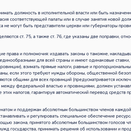
нимать должность в исполнительной власти или быть назначен
асия соответствующей палаты или в случае занятия новой дол
а не могут быть представители церкви или губернаторы прови
яются ст. 75, а также ст. 76, где указаны две поправки, отн
ие права и полномочия: издавать законы о таможне, накладыв
единообразными для всей страны и имеют одинаковые ставки,
ровинции), взимать прямые налоги, равные и пропорциональны
раны, если этого требуют нужды обороны, общественной безоп
вляются общими для всех провинций (предусматривается исклю
ии между федеральной властью и провинциями, должен устанав
те этих налогов, гарантируя автоматический перевод средств 
енатом и поддержан абсолютным большинством членов каждой 
станавливать и регулировать специальное обеспечение ресурс
ощью закона, принятого абсолютным большинством голосов ч
 нужд государства, принимать решения об использовании и пр