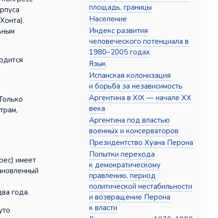
площадь, границы
орпуса
Население
Хонта).
Индекс развития
ьным
человеческого потенциала в
1980–2005 годах
водится
Язык
Испанская колонизация
и борьба за независимость
Аргентина в XIX — начале XX
 Только
века
трам,
Аргентина под властью
военных и консерваторов
Президентство Хуана Перона
Попытки перехода
рес) имеет
к демократическому
тановленный
правлению, период
политической нестабильности
ва года.
и возвращение Перона
к власти
уто