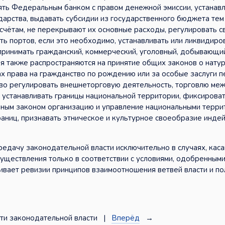
ять Федеральным банком с правом денежной эмиссии, устанав
дарства, выдавать субсидии из государственного бюджета тем
счётам, не перекрывают их основные расходы, регулировать 
ь портов, если это необходимо, устанавливать или ликвидиро
 принимать гражданский, коммерческий, уголовный, добывающи
я также распространяются на принятие общих законов о нату
ах права на гражданство по рождению или за особые заслуги 
аво регулировать внешнеторговую деятельность, торговлю ме
о устанавливать границы национальной территории, фиксирова
льным законом организацию и управление национальными терр
раниц, признавать этническое и культурное своеобразие инде
ередачу законодательной власти исключительно в случаях, ка
существления только в соответствии с условиями, одобренным
ивает ревизии принципов взаимоотношения ветвей власти и п
ти законодательной власти |
Вперёд
→