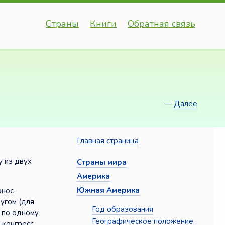
Страны
Книги
Обратная связь
—
Далее
Главная страница
у из двух
Страны мира
Америка
Южная Америка
энос-
угом (для
Год образования
я по одному
Географическое положение,
 конгресс