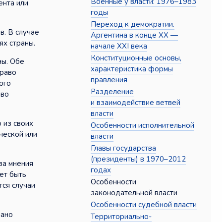
Военные у власти: 1976–1983
ента или
годы
Переход к демократии.
в. В случае
Аргентина в конце XX —
х страны.
начале XXI века
Конституционные основы,
ны. Обе
характеристика формы
право
правления
ого
Разделение
аво
и взаимодействие ветвей
власти
 из своих
Особенности исполнительной
ческой или
власти
Главы государства
(президенты) в 1970–2012
за мнения
годах
ет быть
Особенности
тся случаи
законодательной власти
Особенности судебной власти
нано
Территориально-