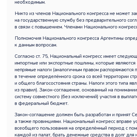
необходимым.
Никто из членов Национального конгресса не может за
на государственную службу без предварительного согл
в связи с повышением. Членами Национального конгресс
Полномочия Национального конгресса Аргентины определ
к данным вопросам.
Согласно ст. 75, Национальный конгресс имеет следующ
импортные или экспортные пошлины, которые являются 
непрямые налоги (аналогичным правом распоряжаются п
в течение определённого срока со всей территории ст
и общего благосостояния страны. Налоги этого типа я
из правил). Закон-соглашение, основанный на пониман
систему совместного (без исключений) участия в выпла
в федеральный бюджет.
Закон-соглашение должен быть разработан и принят С
а также провинциями. Национальный конгресс вправе у
всеобщего пользования на определённый период с пом
каждой из палат, брать денежные средства в долг для