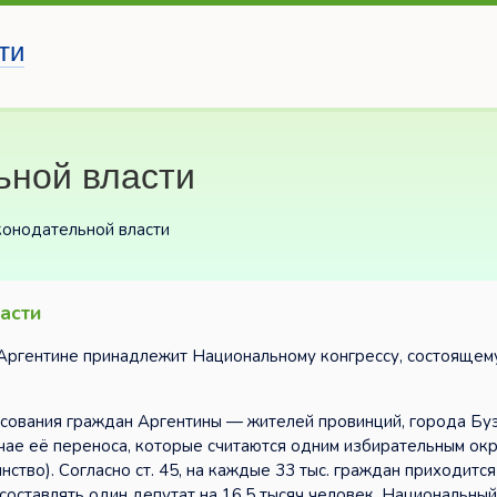
ти
ьной власти
конодательной власти
асти
в Аргентине принадлежит Национальному конгрессу, состоящем
осования граждан Аргентины — жителей провинций, города Бу
чае её переноса, которые считаются одним избирательным окр
ство). Согласно ст. 45, на каждые 33 тыс. граждан приходитс
составлять один депутат на 16,5 тысяч человек. Национальный