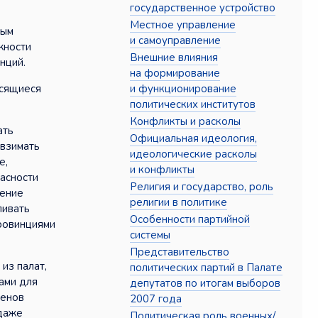
государственное устройство
Местное управление
ным
и самоуправление
жности
Внешние влияния
нций.
на формирование
и функционирование
осящиеся
политических институтов
Конфликты и расколы
ать
Официальная идеология,
 взимать
идеологические расколы
е,
и конфликты
асности
Религия и государство, роль
чение
религии в политике
ливать
Особенности партийной
провинциями
системы
Представительство
из палат,
политических партий в Палате
ами для
депутатов по итогам выборов
ленов
2007 года
одаже
Политическая роль военных/