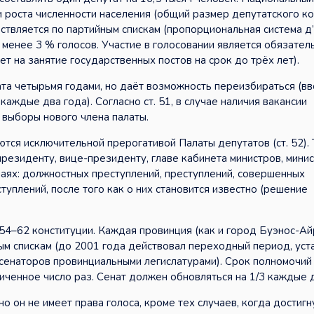
и роста численности населения (общий размер депутатского к
ствляется по партийным спискам (пропорциональная система д’
 менее 3 % голосов. Участие в голосовании является обязател
т на занятие государственных постов на срок до трёх лет).
ата четырьмя годами, но даёт возможность переизбираться (в
аждые два года). Согласно ст. 51, в случае наличия вакансии
 выборы нового члена палаты.
тся исключительной прерогативой Палаты депутатов (ст. 52).
езиденту, вице-президенту, главе кабинета министров, минис
чаях: должностных преступлений, преступлений, совершенных
уплений, после того как о них становится известно (решение
 54–62 конституции. Каждая провинция (как и город Буэнос-Ай
ным спискам (до 2001 года действовал переходный период, ус
сенаторов провинциальными легислатурами). Срок полномочий
иченное число раз. Сенат должен обновляться на 1/3 каждые д
о он не имеет права голоса, кроме тех случаев, когда достигн