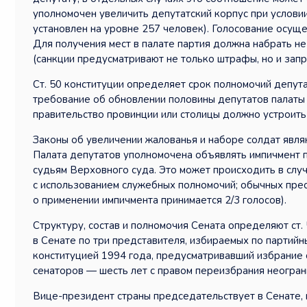
уполномочен увеличить депутатский корпус при услови
установлен на уровне 257 человек). Голосование осуще
Для получения мест в палате партия должна набрать не
(санкции предусматривают не только штрафы, но и запре
Ст. 50 конституции определяет срок полномочий депут
требование об обновлении половины депутатов палаты к
правительство провинции или столицы должно устроить
Законы об увеличении жалованья и наборе солдат являю
Палата депутатов уполномочена объявлять импичмент пр
судьям Верховного суда. Это может происходить в слу
с использованием служебных полномочий; обычных прест
о применении импичмента принимается 2/3 голосов).
Структуру, состав и полномочия Сената определяют ст.
в Сенате по три представителя, избираемых по партий
конституцией 1994 года, предусматривавший избрание 
сенаторов — шесть лет с правом переизбрания неогран
Вице-президент страны председательствует в Сенате, н