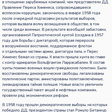
в отношении зарубежных компаний, чем представители ДД.
Правление Переса Хименеса, сопровождавшееся
всплеском коррупции, закончилось в январе 1958 года
после очередной подтасовки результатов выборов,
которая вызвала волну возмущения в обществе, в том
числе среди военных. В результате всеобщей забастовки,
организованной Патриотической хунтой (создана в 1957
году для борьбы с диктатурой), которая переросла
в вооружённое восстание, поддержанное флотом
и отдельными частями армии, диктатура пала, и Перес
Хименес бежал из страны. К власти пришла хунта во главе
с контр-адмиралом Вольфгангом Ларрасабалем. В состав
хунты помимо военных вошли гражданские политики. Были
восстановлены демократические свободы, легализованы
политические партии, амнистированы политзаключённые,
ликвидирована тайная полиция. Новые власти увеличили
государственный пакет акций в нефтяных компаниях,
провели ряд экономических реформ.
В 1958 году прошли демократические выборы, на которых
победило ДД; президентом страны стал Ромуло Бетанкур