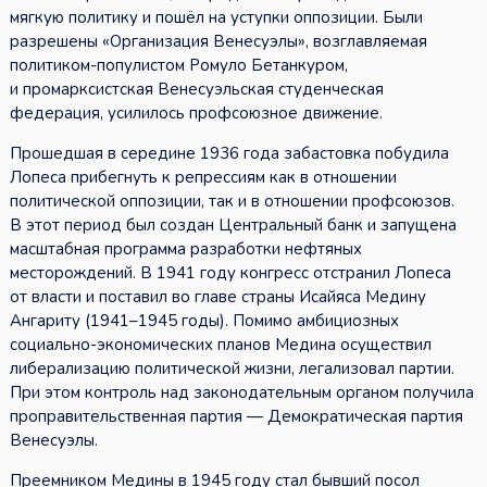
мягкую политику и пошёл на уступки оппозиции. Были
разрешены «Организация Венесуэлы», возглавляемая
политиком-популистом Ромуло Бетанкуром,
и промарксистская Венесуэльская студенческая
федерация, усилилось профсоюзное движение.
Прошедшая в середине 1936 года забастовка побудила
Лопеса прибегнуть к репрессиям как в отношении
политической оппозиции, так и в отношении профсоюзов.
В этот период был создан Центральный банк и запущена
масштабная программа разработки нефтяных
месторождений. В 1941 году конгресс отстранил Лопеса
от власти и поставил во главе страны Исайяса Медину
Ангариту (1941–1945 годы). Помимо амбициозных
социально-экономических планов Медина осуществил
либерализацию политической жизни, легализовал партии.
При этом контроль над законодательным органом получила
проправительственная партия — Демократическая партия
Венесуэлы.
Преемником Медины в 1945 году стал бывший посол