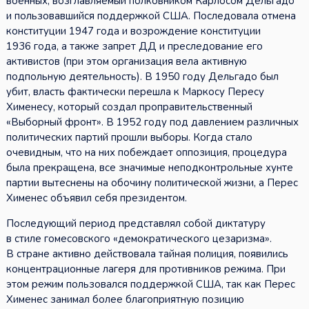
военных, возглавляемый полковником Карлосом Дельгадо
и пользовавшийся поддержкой США. Последовала отмена
конституции 1947 года и возрождение конституции
1936 года, а также запрет ДД и преследование его
активистов (при этом организация вела активную
подпольную деятельность). В 1950 году Дельгадо был
убит, власть фактически перешла к Маркосу Пересу
Хименесу, который создал проправительственный
«Выборный фронт». В 1952 году под давлением различных
политических партий прошли выборы. Когда стало
очевидным, что на них побеждает оппозиция, процедура
была прекращена, все значимые неподконтрольные хунте
партии вытеснены на обочину политической жизни, а Перес
Хименес объявил себя президентом.
Последующий период представлял собой диктатуру
в стиле гомесовского «демократического цезаризма».
В стране активно действовала тайная полиция, появились
концентрационные лагеря для противников режима. При
этом режим пользовался поддержкой США, так как Перес
Хименес занимал более благоприятную позицию