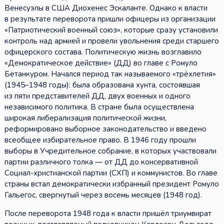
Венесуэлы в США Диохенес Эскаланте. Однако к власти
в результате переворота пришли офицеры из организации
«Патриотический военный союз», которые сразу установили
контроль над армией и провели увольнения среди старшего
офицерского состава. Политическую жизнь возглавило
«Демократическое действие» (ДД) во главе с Ромуло
Бетанкуром. Начался период так называемого «трёхлетия»
(1945–1948 годы): была образована хунта, состоявшая
из пяти представителей ДД, двух военных и одного
независимого политика. В стране была осуществлена
широкая либерализация политической жизни,
реформировано выборное законодательство и введено
всеобщее избирательное право. В 1946 году прошли
выборы в Учредительное собрание, в которых участвовали
партии различного толка — от ДД до консервативной
Социал-христианской партии (СХП) и коммунистов. Во главе
страны встал демократически избранный президент Ромуло
Гальегос, свергнутый через восемь месяцев (1948 год).
После переворота 1948 года к власти пришёл триумвират