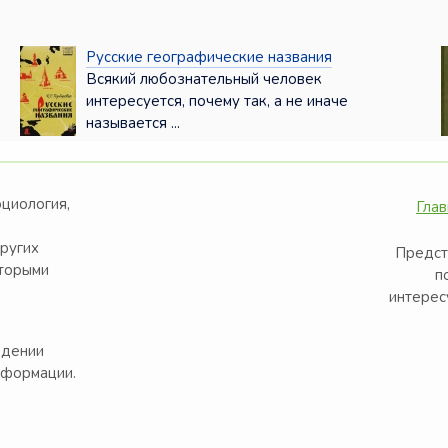
Русские географические названия
Всякий любознательный человек
интересуется, почему так, а не иначе
называется ...
оциология,
Глав
других
Предст
оторыми
п
интерес
едении
нформации.