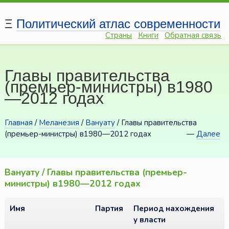
Ξ
Политический атлас современности
Страны
Книги
Обратная связь
Главы правительства
(премьер-министры) в1980
—2012 годах
Главная
/
Меланезия
/
Вануату
/ Главы правительства
(премьер-министры) в1980—2012 годах
—
Далее
Вануату / Главы правительства (премьер-
министры) в1980—2012 годах
Имя
Партия
Период нахождения
у власти