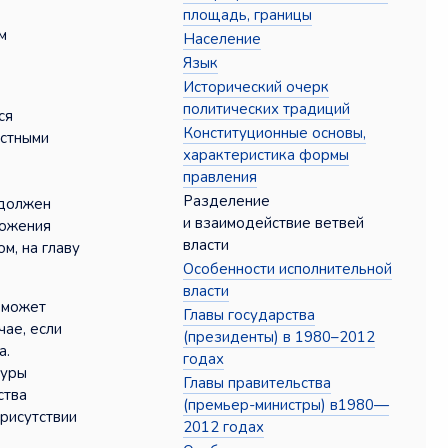
площадь, границы
м
Население
Язык
Исторический очерк
политических традиций
ся
Конституционные основы,
естными
характеристика формы
правления
Разделение
 должен
и взаимодействие ветвей
ложения
власти
м, на главу
Особенности исполнительной
власти
 может
Главы государства
ае, если
(президенты) в 1980–2012
а.
годах
дуры
Главы правительства
ства
(премьер-министры) в1980—
присутствии
2012 годах