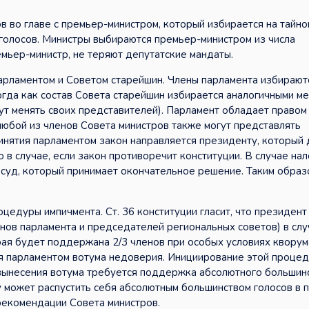
в во главе с премьер-министром, который избирается на тайно
голосов. Министры выбираются премьер-министром из числа
емьер-министр, не теряют депутатские мандаты.
арламентом и Советом старейшин. Члены парламента избирают
огда как состав Совета старейшин избирается аналогичными м
ут менять своих представителей). Парламент обладает правом
любой из членов Совета министров также могут представлять
инятия парламентом закон направляется президенту, который
о в случае, если закон противоречит конституции. В случае на
суд, который принимает окончательное решение. Таким образо
цедуры импичмента. Ст. 36 конституции гласит, что президент
ов парламента и председателей региональных советов) в случ
рая будет поддержана 2/3 членов при особых условиях кворум
я парламентом вотума недоверия. Инициирование этой проце
вынесения вотума требуется поддержка абсолютного большин
у может распустить себя абсолютным большинством голосов в 
 рекомендации Совета министров.