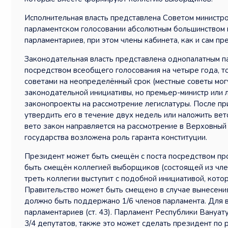
Исполнительная власть представлена Советом министро
парламентском голосовании абсолютным большинством 
парламентариев, при этом члены кабинета, как и сам пр
Законодательная власть представлена однопалатным п
посредством всеобщего голосования на четыре года, т
советами на неопределённый срок (местные советы мог
законодательной инициативы, но премьер-министр или 
законопроекты на рассмотрение легислатуры. После пр
утвердить его в течение двух недель или наложить вет
вето закон направляется на рассмотрение в Верховный 
государства возложена роль гаранта конституции.
Президент может быть смещён с поста посредством про
быть смещён коллегией выборщиков (состоящей из член
треть коллегии выступит с подобной инициативой, кото
Правительство может быть смещено в случае вынесени
должно быть поддержано 1/6 членов парламента. Для 
парламентариев (ст. 43). Парламент Республики Вануат
3/4 депутатов, также это может сделать президент по