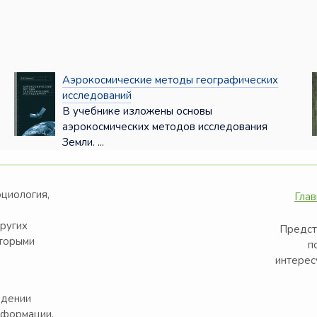
Аэрокосмические методы географических
исследований
В учебнике изложены основы
аэрокосмических методов исследования
Земли. ...
оциология,
Глав
других
Предст
оторыми
п
интерес
едении
нформации.