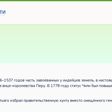
ти
36–1537 годов часть завоёванных у индейцев земель, в насто
в вице-королевства Перу. В 1778 году статус Чили был повыш
нтьяго избрал правительственную хунту вместо смещённого ге