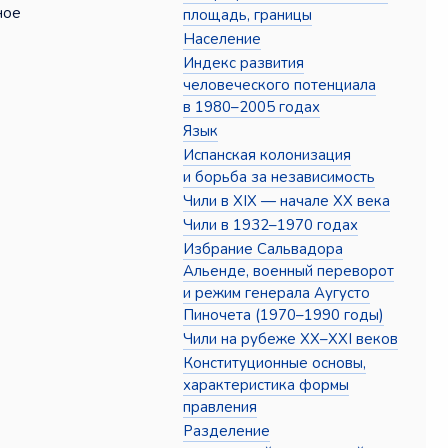
ное
площадь, границы
Население
Индекс развития
человеческого потенциала
в 1980–2005 годах
Язык
Испанская колонизация
и борьба за независимость
Чили в XIX — начале XX века
Чили в 1932–1970 годах
Избрание Сальвадора
Альенде, военный переворот
и режим генерала Аугусто
Пиночета (1970–1990 годы)
Чили на рубеже XX–XXI веков
Конституционные основы,
характеристика формы
правления
Разделение