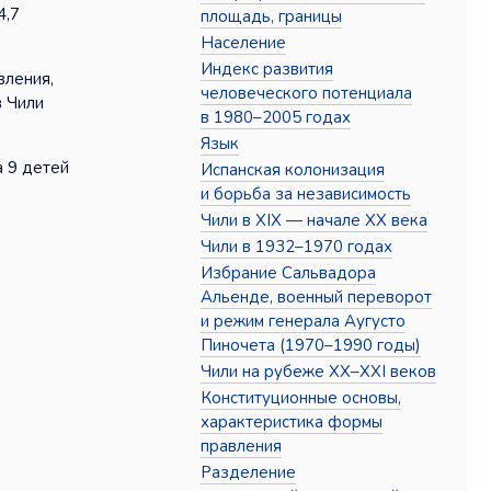
4,7
площадь, границы
Население
Индекс развития
вления,
человеческого потенциала
в Чили
в 1980–2005 годах
Язык
а 9 детей
Испанская колонизация
и борьба за независимость
Чили в XIX — начале XX века
Чили в 1932–1970 годах
Избрание Сальвадора
Альенде, военный переворот
и режим генерала Аугусто
Пиночета (1970–1990 годы)
Чили на рубеже XX–XXI веков
Конституционные основы,
характеристика формы
правления
Разделение