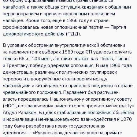
которому официальным языком страны становился
малайский, а также общая ситуация, связанная с общинным
неравноправием и привилегированным положением
малайцев. Кроме того, ещё в 1966 году в стране
сформировалась новая оппозиционная партия — Партия
демократического действия (ПДД).
В условиях обострения внутриполитической обстановки
на парламентских выборах 1969 года СП удалось получить
только 66 из 104 мест, а в таких штатах, как Перак, Пинанг
и Тренггану, победу одержала оппозиция. В мае 1969 года
демонстрации различных политических группировок
переросли в вооружённые столкновения между
малазийцами и китайцами, что привело к введению в стране
чрезвычайного положения. Парламент был распущен,
власть передавалась Национальному оперативному совету
(НОС), возглавляемому заместителем премьер-министра Тун
Абдул Разаком. В целях стабилизации положения общества
и нормализации межнационального взаимодействия к 1970
году была разработана новая государственная
идеология — «Рукунегара», делавшая упор на примате