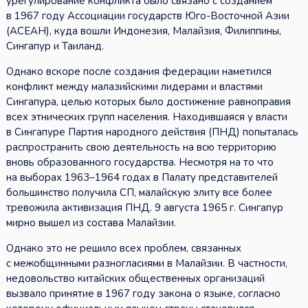
урегулирование конфликта было связано с созданием
в 1967 году Ассоциации государств Юго-Восточной Азии
(АСЕАН), куда вошли Индонезия, Малайзия, Филиппины,
Сингапур и Таиланд.
Однако вскоре после создания федерации наметился
конфликт между малазийскими лидерами и властями
Сингапура, целью которых было достижение равноправия
всех этнических групп населения. Находившаяся у власти
в Сингапуре Партия народного действия (ПНД) попыталась
распространить свою деятельность на всю территорию
вновь образованного государства. Несмотря на то что
на выборах 1963–1964 годах в Палату представителей
большинство получила СП, малайскую элиту все более
тревожила активизация ПНД. 9 августа 1965 г. Сингапур
мирно вышел из состава Малайзии.
Однако это не решило всех проблем, связанных
с межобщинными разногласиями в Малайзии. В частности,
недовольство китайских общественных организаций
вызвало принятие в 1967 году закона о языке, согласно