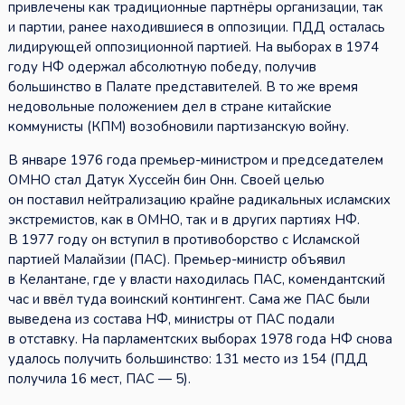
привлечены как традиционные партнёры организации, так
и партии, ранее находившиеся в оппозиции. ПДД осталась
лидирующей оппозиционной партией. На выборах в 1974
году НФ одержал абсолютную победу, получив
большинство в Палате представителей. В то же время
недовольные положением дел в стране китайские
коммунисты (КПМ) возобновили партизанскую войну.
В январе 1976 года премьер-министром и председателем
ОМНО стал Датук Хуссейн бин Онн. Своей целью
он поставил нейтрализацию крайне радикальных исламских
экстремистов, как в ОМНО, так и в других партиях НФ.
В 1977 году он вступил в противоборство с Исламской
партией Малайзии (ПАС). Премьер-министр объявил
в Келантане, где у власти находилась ПАС, комендантский
час и ввёл туда воинский контингент. Сама же ПАС были
выведена из состава НФ, министры от ПАС подали
в отставку. На парламентских выборах 1978 года НФ снова
удалось получить большинство: 131 место из 154 (ПДД
получила 16 мест, ПАС — 5).