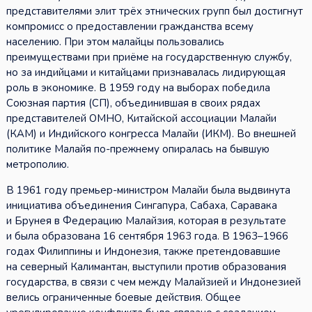
представителями элит трёх этнических групп был достигнут
компромисс о предоставлении гражданства всему
населению. При этом малайцы пользовались
преимуществами при приёме на государственную службу,
но за индийцами и китайцами признавалась лидирующая
роль в экономике. В 1959 году на выборах победила
Союзная партия (СП), объединившая в своих рядах
представителей ОМНО, Китайской ассоциации Малайи
(КАМ) и Индийского конгресса Малайи (ИКМ). Во внешней
политике Малайя по-прежнему опиралась на бывшую
метрополию.
В 1961 году премьер-министром Малайи была выдвинута
инициатива объединения Сингапура, Сабаха, Саравака
и Брунея в Федерацию Малайзия, которая в результате
и была образована 16 сентября 1963 года. В 1963–1966
годах Филиппины и Индонезия, также претендовавшие
на северный Калимантан, выступили против образования
государства, в связи с чем между Малайзией и Индонезией
велись ограниченные боевые действия. Общее