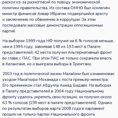
раскол из-за разногласий по поводу экономической
политики правительства. Из состава ОМНО был исключён
министр финансов Анвар Ибрагим, подвергшийся аресту
и заключению по обвинению в коррупции. За этим
последовали массовые демонстрации оппозиционных
партий.
На выборах 1999 года НФ получил на 6 % голосов меньше,
чем в 1995 году, завоевав 148 из 193 мест в Палате
представителей, 42 места получил Альтернативный фронт
во главе с ПАС. При этом ПАС не только сохранила власть
в Келантане, но и выиграла выборы в Тренггану.
2003 год в политической жизни Малайзии был ознаменован
уходом Махатхира Мохамада с поста премьер-министра.
Его преемником стал Абдулла Ахмад Бадави. На выборах
в Палату представителей в 2004 году Национальному
фронту удалось укрепить свои позиции, он получил около
63 % голосов (199 мест в палате представителей). Однако
по результатам выборов марта 2008 года в парламент
прошли не только партии Национального фронта