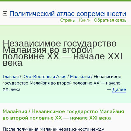
Ξ
Политический атлас современности
Страны
Книги
Обратная связь
Независимое государство
Малайзия во второй
половине XX — начале XXI
века
Главная
/
Юго-Восточная Азия
/
Малайзия
/ Независимое
государство Малайзия во второй половине XX — начале
XXI века
—
Далее
Малайзия / Независимое государство Малайзия
во второй половине XX — начале XXI века
После получения Малайей независимости между