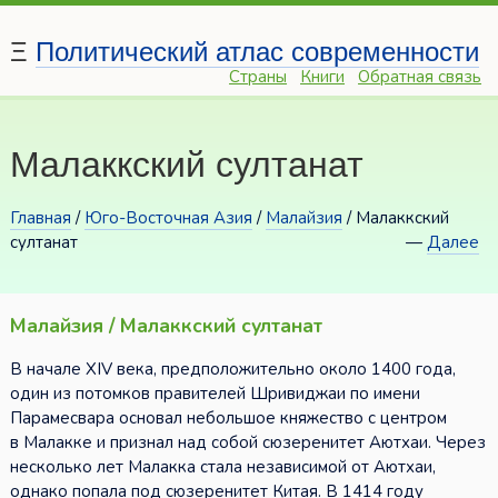
Ξ
Политический атлас современности
Страны
Книги
Обратная связь
Малаккский султанат
Главная
/
Юго-Восточная Азия
/
Малайзия
/ Малаккский
султанат
—
Далее
Малайзия / Малаккский султанат
В начале XIV века, предположительно около 1400 года,
один из потомков правителей Шривиджаи по имени
Парамесвара основал небольшое княжество с центром
в Малакке и признал над собой сюзеренитет Аютхаи. Через
несколько лет Малакка стала независимой от Аютхаи,
однако попала под сюзеренитет Китая. В 1414 году