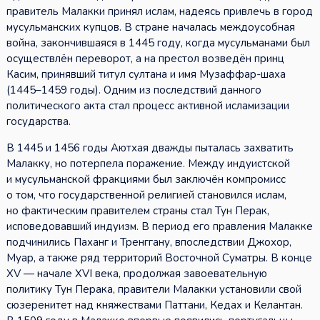
правитель Малакки принял ислам, надеясь привлечь в город
мусульманских купцов. В стране началась междоусобная
война, закончившаяся в 1445 году, когда мусульманами был
осуществлён переворот, а на престол возведён принц
Касим, принявший титул султана и имя Музаффар-шаха
(1445–1459 годы). Одним из последствий данного
политического акта стал процесс активной исламизации
государства.
В 1445 и 1456 годы Аютхая дважды пыталась захватить
Малакку, но потерпела поражение. Между индуистской
и мусульманской фракциями был заключён компромисс
о том, что государственной религией становился ислам,
но фактическим правителем страны стал Тун Перак,
исповедовавший индуизм. В период его правления Малакке
подчинились Паханг и Тренггану, впоследствии Джохор,
Муар, а также ряд территорий Восточной Суматры. В конце
XV — начале XVI века, продолжая завоевательную
политику Тун Перака, правители Малакки установили свой
сюзеренитет над княжествами Паттани, Кедах и Келантан.