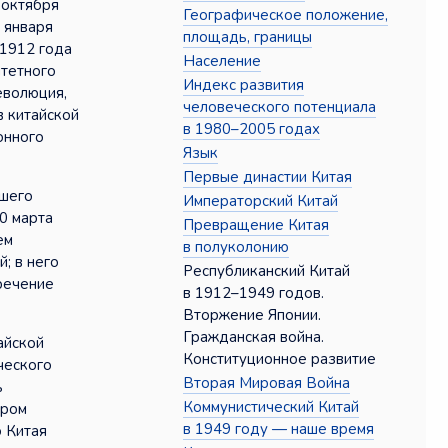
 октября
Географическое положение,
 января
площадь, границы
 1912 года
Население
итетного
Индекс развития
еволюция,
человеческого потенциала
в китайской
в 1980–2005 годах
онного
Язык
Первые династии Китая
сшего
Императорский Китай
0 марта
Превращение Китая
ем
в полуколонию
; в него
Республиканский Китай
речение
в 1912–1949 годов.
Вторжение Японии.
Гражданская война.
айской
Конституционное развитие
ческого
Вторая Мировая Война
ь
Коммунистический Китай
ором
в 1949 году — наше время
 Китая