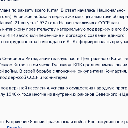
лана по захвату всего Китая. В ответ началась Национально-
годы). Японские войска в первые же месяцы захватили обшир
Шанхай. 21 августа 1937 года Нанкин заключил с СССР пакт
ь китайскому правительству материальную поддержку в его б
ан и КПК заключили перемирие и договор о создании единого
ого сотрудничества Гоминьдана и КПК» формировалась при уч
ю Северного Китая, значительную часть Центрального Китая, 
Южном Китае, в том числе Гуанчжоу. КПК предпринимала знач
ой войны. В своей борьбе с японскими оккупантами Компартия,
й поддержкой СССР и Коминтерна.
 поддержкой населения, успешно осуществив народную прогр
лу 1940-х года многие из внутренних районов Северного и Ц
в. Вторжение Японии. Гражданская война. Конституционное 