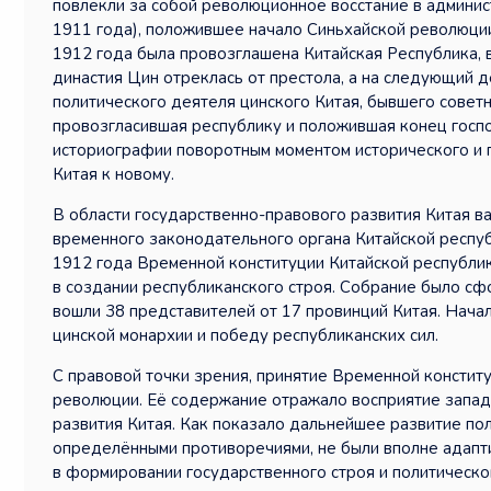
повлекли за собой революционное восстание в админис
1911 года), положившее начало Синьхайской революции
1912 года была провозглашена Китайская Республика, 
династия Цин отреклась от престола, а на следующий д
политического деятеля цинского Китая, бывшего совет
провозгласившая республику и положившая конец господ
историографии поворотным моментом исторического и п
Китая к новому.
В области государственно-правового развития Китая в
временного законодательного органа Китайской респуб
1912 года Временной конституции Китайской республи
в создании республиканского строя. Собрание было сф
вошли 38 представителей от 17 провинций Китая. Нач
цинской монархии и победу республиканских сил.
С правовой точки зрения, принятие Временной констит
революции. Её содержание отражало восприятие запад
развития Китая. Как показало дальнейшее развитие пол
определёнными противоречиями, не были вполне адапт
в формировании государственного строя и политическ