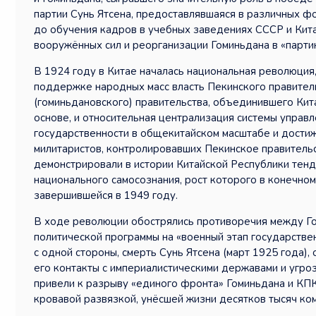
партии Сунь Ятсена, предоставлявшаяся в различных 
до обучения кадров в учебных заведениях СССР и Кит
вооружённых сил и реорганизации Гоминьдана в «партию
В 1924 году в Китае началась национальная революци
поддержке народных масс власть Пекинского правител
(гоминьдановского) правительства, объединившего Кита
основе, и относительная централизация системы управ
государственности в общекитайском масштабе и достиж
милитаристов, контролировавших Пекинское правительст
демонстрировали в истории Китайской Республики тен
национального самосознания, рост которого в конечно
завершившейся в 1949 году.
В ходе революции обострялись противоречия между Го
политической программы на «военный этап государстве
с одной стороны, смерть Сунь Ятсена (март 1925 года)
его контакты с империалистическими державами и угро
привели к разрыву «единого фронта» Гоминьдана и КП
кровавой развязкой, унёсшей жизни десятков тысяч ко