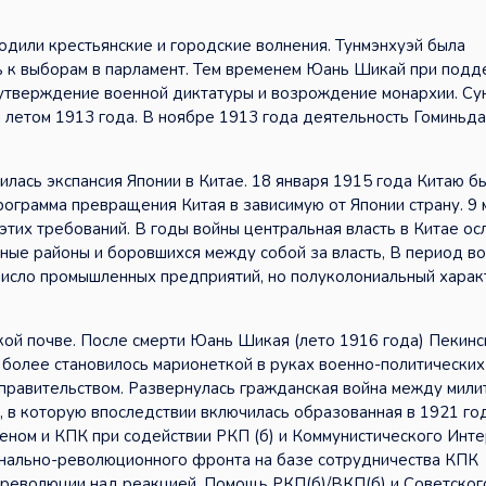
одили крестьянские и городские волнения. Тунмэнхуэй была
сь к выборам в парламент. Тем временем Юань Шикай при под
утверждение военной диктатуры и возрождение монархии. Су
а летом 1913 года. В ноябре 1913 года деятельность Гоминьд
лась экспансия Японии в Китае. 18 января 1915 года Китаю б
грамма превращения Китая в зависимую от Японии страну. 9 
тих требований. В годы войны центральная власть в Китае ос
ные районы и боровшихся между собой за власть, В период в
число промышленных предприятий, но полуколониальный харак
ской почве. После смерти Юань Шикая (лето 1916 года) Пекин
е более становилось марионеткой в руках военно-политических
правительством. Развернулась гражданская война между мили
), в которую впоследствии включилась образованная в 1921 го
еном и КПК при содействии РКП (б) и Коммунистического Инт
онально-революционного фронта на базе сотрудничества КПК
е революции над реакцией. Помощь РКП(б)/ВКП(б) и Советско