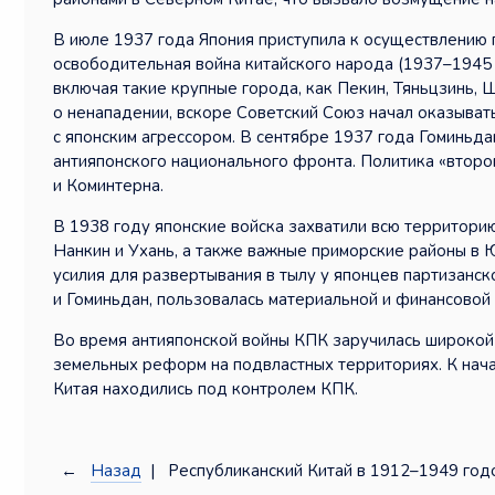
В июле 1937 года Япония приступила к осуществлению п
освободительная война китайского народа (1937–1945 
включая такие крупные города, как Пекин, Тяньцзинь, 
о ненападении, вскоре Советский Союз начал оказыват
с японским агрессором. В сентябре 1937 года Гоминьд
антияпонского национального фронта. Политика «втор
и Коминтерна.
В 1938 году японские войска захватили всю территори
Нанкин и Ухань, а также важные приморские районы в 
усилия для развертывания в тылу у японцев партизанск
и Гоминьдан, пользовалась материальной и финансово
Во время антияпонской войны КПК заручилась широкой
земельных реформ на подвластных территориях. К нача
Китая находились под контролем КПК.
←
Назад
| Республиканский Китай в 1912–1949 годо