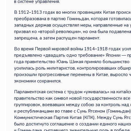
в системе управления.
В 1912–1913 годах во многих провинциях Китая происх
преобразована в партию Гоминьдан, которая готовила
западных держав осуществлял меры, направленные на 
призвал ко «второй революции», но она была подавлен
запрещена, а затем распущен парламент.
Во время Первой мировой войны 1914–1918 годах усили
предъявлено «двадцать одно требование» Японии — про
года правительство Юань Шикая приняло большинство э
усилилась роль милитаристов, контролировавших обшир
произошли прогрессивные перемены в Китае, выросло 
экономики сохранился.
Парламентская система с трудом «уживалась» на китай
правительство как символ новой государственности вс
группировок, воевавших между собою за контроль над 
и республиканцами во главе с Сунь Ятсеном (Гоминьдан
Коммунистическая Партия Китая (КПК). Между Сунь Ятс
было достигнуто соглашение о создании единого наци
и Гоминьдана, сыгравшего значительную роль в побед