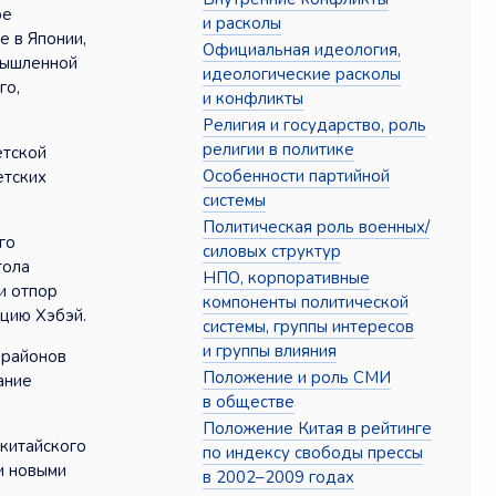
ое
и расколы
е в Японии,
Официальная идеология,
мышленной
идеологические расколы
го,
и конфликты
Религия и государство, роль
религии в политике
етской
Особенности партийной
етских
системы
Политическая роль военных/
го
силовых структур
тола
НПО, корпоративные
и отпор
компоненты политической
нцию Хэбэй.
системы, группы интересов
и группы влияния
 районов
Положение и роль СМИ
ание
в обществе
Положение Китая в рейтинге
-китайского
по индексу свободы прессы
и новыми
в 2002–2009 годах