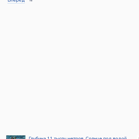
Вперёд
→
Глубина 11 тысяч метров. Солнце под водой