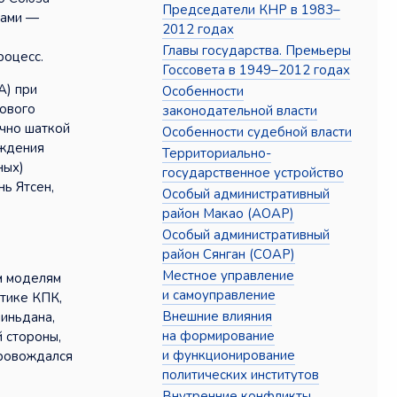
Председатели КНР в 1983–
ками —
2012 годах
Главы государства. Премьеры
роцесс.
Госсовета в 1949–2012 годах
А) при
Особенности
нового
законодательной власти
очно шаткой
Особенности судебной власти
ождения
Территориально-
ных)
государственное устройство
ь Ятсен,
Особый административный
район Макао (АОАР)
Особый административный
район Сянган (СОАР)
Местное управление
м моделям
и самоуправление
итике КПК,
Внешние влияния
миньдана,
на формирование
 стороны,
и функционирование
провождался
политических институтов
Внутренние конфликты