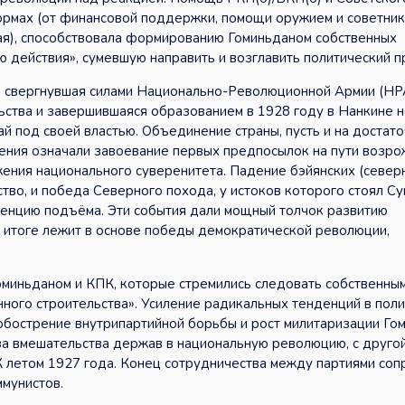
формах (от финансовой поддержки, помощи оружием и советни
ая), способствовала формированию Гоминьданом собственных
 действия», сумевшую направить и возглавить политический п
я, свергнувшая силами Национально-Революционной Армии (НР
ьства и завершившаяся образованием в 1928 году в Нанкине 
й под своей властью. Объединение страны, пусть и на достат
ления означали завоевание первых предпосылок на пути возр
ения национального суверенитета. Падение бэйянских (север
во, и победа Северного похода, у истоков которого стоял Сун
денцию подъёма. Эти события дали мощный толчок развитию
м итоге лежит в основе победы демократической революции,
миньданом и КПК, которые стремились следовать собственны
нного строительства». Усиление радикальных тенденций в пол
, обострение внутрипартийной борьбы и рост милитаризации Го
за вмешательства держав в национальную революцию, с другой
К летом 1927 года. Конец сотрудничества между партиями со
ммунистов.