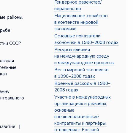
Гендерное равенство/
неравенство
Национальное хозяйство
ные районы,
в контексте мировой
экономики
орьбе
Основные показатели
экономики в 1990–2008 годах
астии СССР
Ресурсы влияния
на международную среду
включая
и международные процессы
ительные
Вес в мировой экономике
 как
в 1990–2008 годах
Военные расходы в 1990–
2008 годах
амму
Участие в международных
ентрального
организациях и режимах,
основные
внешнеполитические
контрагенты и партнёры,
развитие |
отношения с Россией