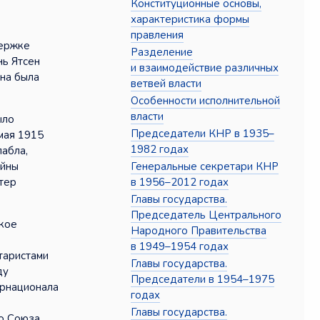
Конституционные основы,
характеристика формы
правления
держке
Разделение
нь Ятсен
и взаимодействие различных
ана была
ветвей власти
Особенности исполнительной
власти
ыло
Председатели КНР в 1935–
мая 1915
1982 годах
лабла,
Генеральные секретари КНР
ойны
в 1956–2012 годах
тер
Главы государства.
Председатель Центрального
ское
Народного Правительства
в 1949–1954 годах
таристами
Главы государства.
ду
Председатели в 1954–1975
ернационала
годах
Главы государства.
го Союза