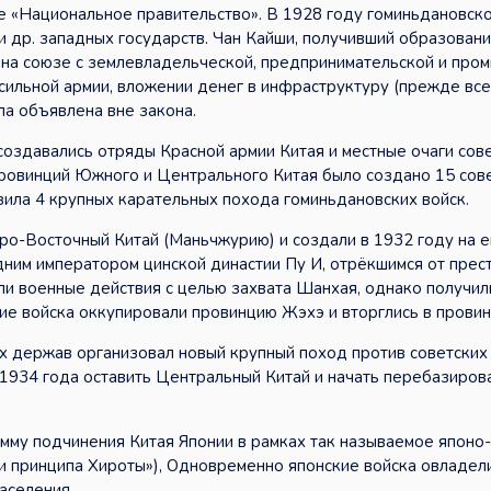
е «Национальное правительство». В 1928 году гоминьдановск
др. западных государств. Чан Кайши, получивший образовани
й на союзе с землевладельческой, предпринимательской и про
сильной армии, вложении денег в инфраструктуру (прежде все
ла объявлена вне закона.
оздавались отряды Красной армии Китая и местные очаги сов
провинций Южного и Центрального Китая было создано 15 сов
зила 4 крупных карательных похода гоминьдановских войск.
ро-Восточный Китай (Маньчжурию) и создали в 1932 году на е
дним императором цинской династии Пу И, отрёкшимся от прес
али военные действия с целью захвата Шанхая, однако получил
кие войска оккупировали провинцию Жэхэ и вторглись в прови
 держав организовал новый крупный поход против советских
 1934 года оставить Центральный Китай и начать перебазиров
мму подчинения Китая Японии в рамках так называемое японо
ри принципа Хироты»), Одновременно японские войска овладел
аселения.