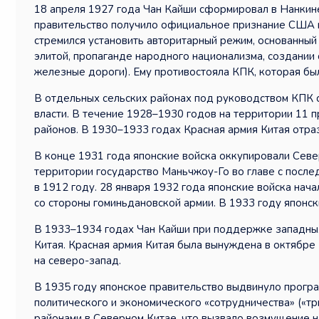
18 апреля 1927 года Чан Кайши сформировал в Нанкин
правительство получило официальное признание США и 
стремился установить авторитарный режим, основанны
элитой, пропаганде народного национализма, создании 
железные дороги). Ему противостояла КПК, которая бы
В отдельных сельских районах под руководством КПК с
власти. В течение 1928–1930 годов на территории 11 
районов. В 1930–1933 годах Красная армия Китая отра
В конце 1931 года японские войска оккупировали Севе
территории государство Маньчжоу-Го во главе с после
в 1912 году. 28 января 1932 года японские войска нач
со стороны гоминьдановской армии. В 1933 году японс
В 1933–1934 годах Чан Кайши при поддержке западных
Китая. Красная армия Китая была вынуждена в октябре
на северо-запад.
В 1935 году японское правительство выдвинуло програ
политического и экономического «сотрудничества» («т
районами в Северном Китае, что вызвало возмущение н