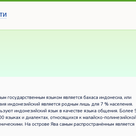
ти
ьным государственным языком является бахаса индонесиа, или
ия индонезийский является родным лишь для 7 % населения.
льзуют индонезийский язык в качестве языка общения. Более 
400 языках и диалектах, относящихся к малайско-полинезийско
ническими. На острове Ява самым распространённым является 