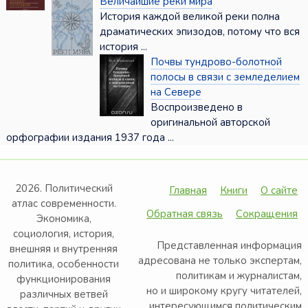
Величайшие реки мира
История каждой великой реки полна
драматических эпизодов, потому что вся
история ...
Почвы тундрово-болотной
полосы в связи с земледелием
на Севере
Воспроизведено в
оригинальной авторской
орфографии издания 1937 года ...
2026. Политический
Главная
Книги
О сайте
атлас современности.
Обратная связь
Сокращения
Экономика,
социология, история,
Представленная информация
внешняя и внутренняя
адресована не только экспертам,
политика, особенности
политикам и журналистам,
функционирования
но и широкому кругу читателей,
различных ветвей
интересующимся политическим