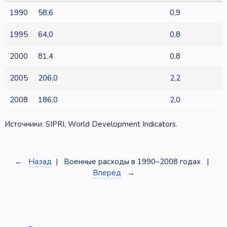
1990
58,6
0,9
1995
64,0
0,8
2000
81,4
0,8
2005
206,0
2,2
2008
186,0
2,0
Источники: SIPRI, World Development Indicators.
←
Назад
| Военные расходы в 1990–2008 годах |
Вперёд
→