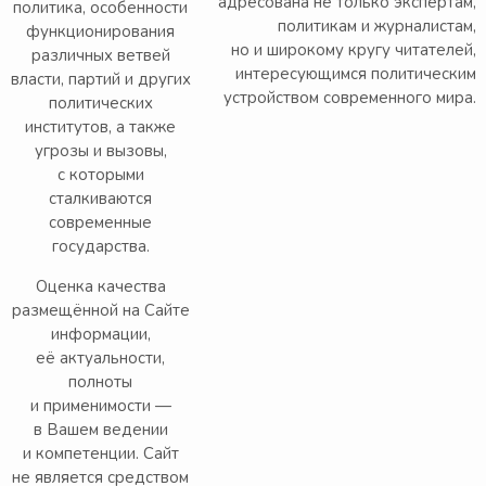
адресована не только экспертам,
политика, особенности
политикам и журналистам,
функционирования
но и широкому кругу читателей,
различных ветвей
интересующимся политическим
власти, партий и других
устройством современного мира.
политических
институтов, а также
угрозы и вызовы,
с которыми
сталкиваются
современные
государства.
Оценка качества
размещённой на Сайте
информации,
её актуальности,
полноты
и применимости —
в Вашем ведении
и компетенции. Сайт
не является средством